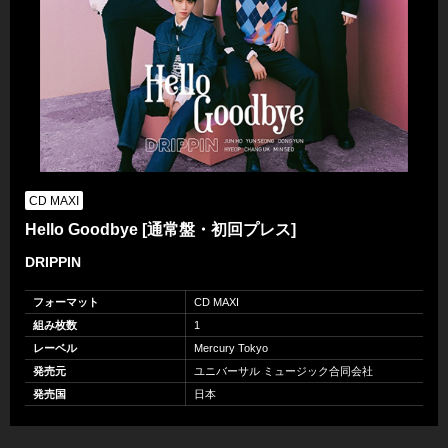
CD MAXI
Hello Goodbye [通常盤・初回プレス]
DRIPPIN
フォーマット
CD MAXI
組み枚数
1
レーベル
Mercury Tokyo
発売元
ユニバーサル ミュージック合同会社
発売国
日本