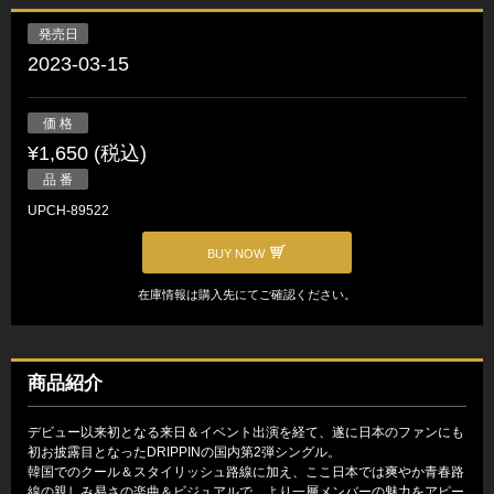
発売日
2023-03-15
価 格
¥1,650 (税込)
品 番
UPCH-89522
BUY NOW
在庫情報は購入先にてご確認ください。
商品紹介
デビュー以来初となる来日＆イベント出演を経て、遂に日本のファンにも
初お披露目となったDRIPPINの国内第2弾シングル。
韓国でのクール＆スタイリッシュ路線に加え、ここ日本では爽やか青春路
線の親しみ易さの楽曲＆ビジュアルで、より一層メンバーの魅力をアピー