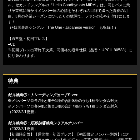
ル。セカンドシングルの「Hello Goodbye c/w MIRAI」は、同じバスに乗
り卒業式に向かうメンバー達の心情をそれぞれの目線で綴った青春の組
曲。3月の卒業シーズンにぴったりの歌詞で、ファンの心を釘付けにしま
す！
（+韓国最新シングル「The One - Japanese version」も収録！）
【通常盤・初回プレス】
●CD
※初回プレス出荷終了次第、同価格の通常仕様（品番：UPCH-80588）に
切り替わります。
特典
封入特典①：トレーディングカードB ver.
※メンバーソロ各7種と集合1種の合計8種のうち1種ランダム封入
※メンバーソロ各6種と集合1種の合計7種のうち1種ランダム封入
（2023/2/1更新）
封入特典②：応募抽選特典シリアルナンバー
（2023/2/1更新）
【初回限定盤】【通常盤・初回プレス】【初回限定 メンバー別盤】に封
入されているシリアルナンバー1点で1口のご応募が可能です。（複数応募