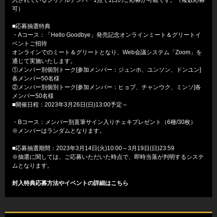
可）
■応募抽選特典
・Aコース：「Hello Goodbye」発売記念オンラインミート＆グリートイ
ベントご招待
オンラインでのミート＆グリートとなり、Web会議システム「Zoom」を
通じて実施いたします。
①メンバー別個別トーク[参加メンバー：ジュンホ、ユンソン、ドンユン]
各メンバー50名様
②メンバー別個別トーク[参加メンバー：ヒョプ、チャンウク、ミンソ]各
メンバー50名様
■開催日程：2023年3月26日(日)13:00予定～
・Bコース：メンバー別直筆サイン入りチェキプレゼント（6種/30枚）
※メンバーはランダムとなります。
■応募抽選期間：2023年3月14日(火)10:00～3月19日(日)23:59
※抽選に関しては、ご応募いただいた時点で、即時当落が判明するシステ
ムとなります。
封入特典応募方法やイベントの詳細はこちら