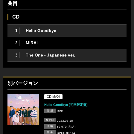
曲目
CD
Hello Goodbye
1
MIRAI
2
The One - Japanese ver.
3
別バージョン
CD MAXI
Hello Goodbye [初回限定盤]
付 属
DVD
発売日
2023.03.15
価 格
¥2,970 (税込)
品 番
UPCH-89514