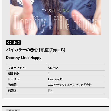
CD MAXI
バイカラーの恋心 [青盤][Type-C]
Dorothy Little Happy
フォーマット
CD MAXI
組み枚数
1
レーベル
Universal D
発売元
ユニバーサルミュージック合同会社
発売国
日本