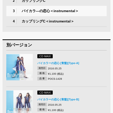
カップリングC
2
バイカラ―の恋心＜instrumental＞
3
カップリングC＜instrumental＞
4
別バージョン
CD MAXI
バイカラーの恋心 [青盤][Type-A]
発売日
2016.05.25
価 格
¥1,100 (税込)
品 番
POCS-1428
CD MAXI
バイカラーの恋心 [青盤][Type-B]
発売日
2016.05.25
価 格
¥1,100 (税込)