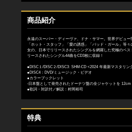
商品紹介
永遠のスーパー・ディーヴァ、ドナ・サマー。世界デビュー
「ホット・スタッフ」「愛の誘惑」「バッド・ガール」等々の
女の、日本でリリースされたシングルを網羅した究極のベス
リースされたシングル44曲をCD3枚に収録！
●DISC１/DISC２/DISC3: SHM-CD <2024 年最新マスタリン
●DISC4：DVD/ミュージック・ビデオ
●カラーブックレット
-日本盤として発売されたドーナツ盤の全ジャケットを 12cm
●歌詞・対訳付／解説：村岡裕司
特典