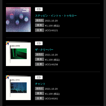
CD
ステッピン・イントゥ・トゥモロー
発売日
2021.10.20
価 格
¥1,100 (税込)
品 番
UCCU-8121
CD
ザ・クリーパー
発売日
2021.10.20
価 格
¥1,100 (税込)
品 番
UCCU-8158
CD
チャント
発売日
2021.10.20
価 格
¥1,100 (税込)
品 番
UCCU-8161