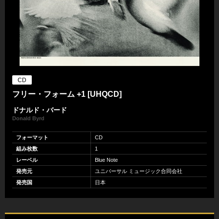
CD
フリー・フォーム +1 [UHQCD]
ドナルド・バード
Donald Byrd
フォーマット
CD
組み枚数
1
レーベル
Blue Note
発売元
ユニバーサル ミュージック合同会社
発売国
日本