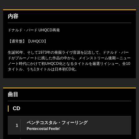
内容
ドナルド・バード UHQCD再発
【通常盤】【UHQCD】
生誕90年、そして1973年の発掘ライヴ音源を記念して、ドナルド・バー
ドがブルーノートに残した作品の中から、メインストリーム後期～ニュー
ノート時代にかけて初UHQCD化となるタイトルを厳選リイシュー。全10
タイトル、うち1タイトルは日本初CD化。
曲目
CD
ペンテコスタル・フィーリング
1
Pentecostal Feelin'