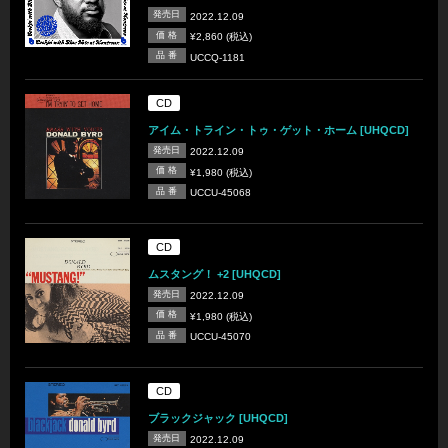
発売日
2022.12.09
価 格
¥2,860 (税込)
品 番
UCCQ-1181
CD
アイム・トライン・トゥ・ゲット・ホーム [UHQCD]
発売日
2022.12.09
価 格
¥1,980 (税込)
品 番
UCCU-45068
CD
ムスタング！ +2 [UHQCD]
発売日
2022.12.09
価 格
¥1,980 (税込)
品 番
UCCU-45070
CD
ブラックジャック [UHQCD]
発売日
2022.12.09