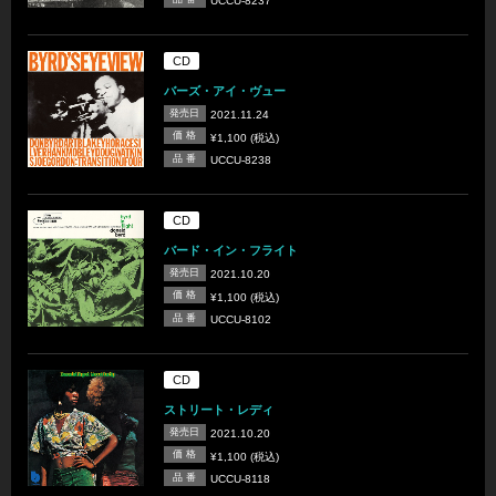
UCCU-8237
CD
バーズ・アイ・ヴュー
発売日
2021.11.24
価 格
¥1,100 (税込)
品 番
UCCU-8238
CD
バード・イン・フライト
発売日
2021.10.20
価 格
¥1,100 (税込)
品 番
UCCU-8102
CD
ストリート・レディ
発売日
2021.10.20
価 格
¥1,100 (税込)
品 番
UCCU-8118