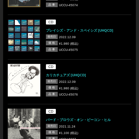
品 番
UCCU-45074
CD
プレイシズ・アンド・スペイシズ [UHQCD]
発売日
2022.12.09
価 格
¥1,980 (税込)
品 番
UCCU-45075
CD
カリカチュアズ [UHQCD]
発売日
2022.12.09
価 格
¥1,980 (税込)
品 番
UCCU-45076
CD
バード・ブロウズ・オン・ビーコン・ヒル
発売日
2021.11.24
価 格
¥1,100 (税込)
品 番