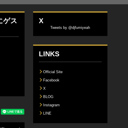
」にゲス
X
Tweets by @djfumiyeah
LINKS
Official Site
Facebook
X
BLOG
Instagram
LINE