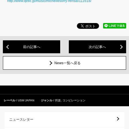
http://www.qetic.jp/music/michellesorry-rensai/111618/
前の記事へ
次の記事へ
News一覧へ戻る
レーベル
USM JAPAN
ジャンル
邦楽
,
コンピレーション
ニュースレター