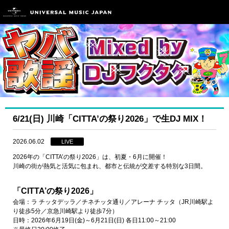
6/21(日) 川崎「CITTA’の祭り2026」で生DJ MIX！
2026.06.02
LIVE
2026年の「CITTA’の祭り2026」は、初夏・6月に開催！
川崎の街が熱気と活気に包まれ、都市と伝統が交差する特別な3日間。
「CITTA’の祭り2026」
会場：ラ チッタデッラ／チネチッタ通り／アレーナ チッタ（JR川崎駅よ
り徒歩5分／京急川崎駅より徒歩7分）
日時：2026年6月19日(金)～6月21日(日) 各日11:00～21:00