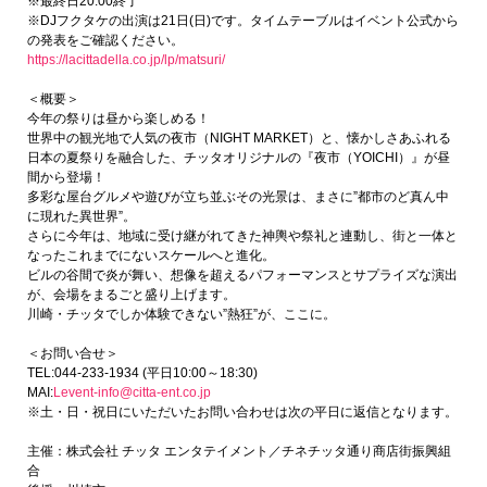
※最終日20:00終了
※DJフクタケの出演は21日(日)です。タイムテーブルはイベント公式から
の発表をご確認ください。
https://lacittadella.co.jp/lp/matsuri/
＜概要＞
今年の祭りは昼から楽しめる！
世界中の観光地で人気の夜市（NIGHT MARKET）と、懐かしさあふれる
日本の夏祭りを融合した、チッタオリジナルの『夜市（YOICHI）』が昼
間から登場！
多彩な屋台グルメや遊びが立ち並ぶその光景は、まさに”都市のど真ん中
に現れた異世界”。
さらに今年は、地域に受け継がれてきた神輿や祭礼と連動し、街と一体と
なったこれまでにないスケールへと進化。
ビルの谷間で炎が舞い、想像を超えるパフォーマンスとサプライズな演出
が、会場をまるごと盛り上げます。
川崎・チッタでしか体験できない”熱狂”が、ここに。
＜お問い合せ＞
TEL:044-233-1934 (平日10:00～18:30)
MAI:
Levent-info@citta-ent.co.jp
※土・日・祝日にいただいたお問い合わせは次の平日に返信となります。
主催：株式会社 チッタ エンタテイメント／チネチッタ通り商店街振興組
合