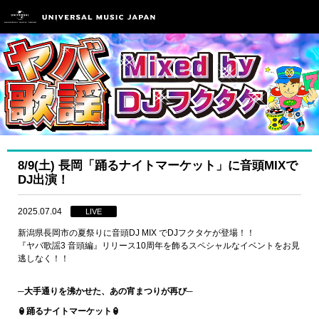
8/9(土) 長岡「踊るナイトマーケット」に音頭MIXで
DJ出演！
2025.07.04
LIVE
新潟県長岡市の夏祭りに音頭DJ MIX でDJフクタケが登場！！
『ヤバ歌謡3 音頭編』リリース10周年を飾るスペシャルなイベントをお見
逃しなく！！
─大手通りを沸かせた、あの宵まつりが再び─
🏮踊るナイトマーケット🏮