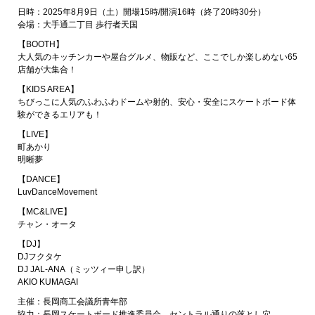
日時：2025年8月9日（土）開場15時/開演16時（終了20時30分）
会場：大手通二丁目 歩行者天国
【BOOTH】
大人気のキッチンカーや屋台グルメ、物販など、ここでしか楽しめない65
店舗が大集合！
【KIDS AREA】
ちびっこに人気のふわふわドームや射的、安心・安全にスケートボード体
験ができるエリアも！
【LIVE】
町あかり
明晰夢
【DANCE】
LuvDanceMovement
【MC&LIVE】
チャン・オータ
【DJ】
DJフクタケ
DJ JAL-ANA（ミッツィー申し訳）
AKIO KUMAGAI
主催：長岡商工会議所青年部
協力：長岡スケートボード推進委員会、セントラル通りの落とし穴