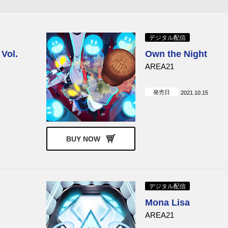
r
little image
アンディ・グラマー
at
almost monday
デイジー・ザ・グレー
ハリー・グレッグソン=ウィリ
ヘンリー・ジャックマ
デジタル配信
アムズ
ol.
Own the Night
デヴィッド・アーノルド
ジョン・パウエル
AREA21
アッキーノ
発売日
2021.10.15
BUY NOW
デジタル配信
Mona Lisa
AREA21