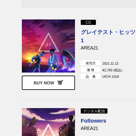
ヴァリアス・アーティスト
Andy Gramme
ダニエル・ペンバートン
Daisy the Gre
ジョイウェーヴ
AREA21
CD
グレイテスト・ヒッツ V
Scarypoolparty
Raksin
1
マルコ・ベルトラミ
マイケル・ジ
AREA21
発売日
2021.11.12
価 格
¥2,750 (税込)
品 番
UICH-1016
BUY NOW
デジタル配信
Followers
AREA21