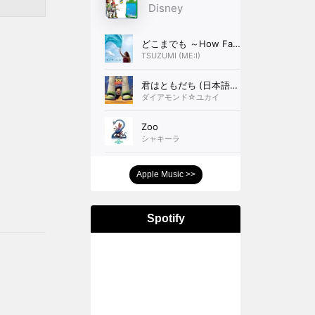
ト
ン
Apple Music >>
Spotify