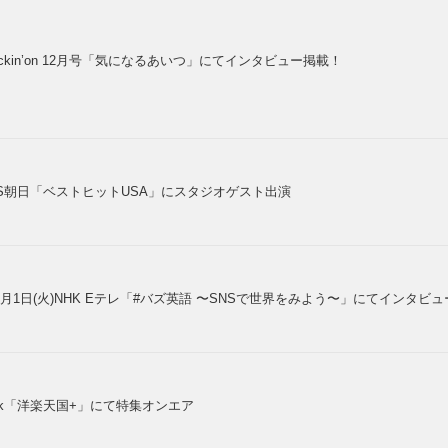
ockin’on 12月号「気になるあいつ」にてインタビュー掲載！
S朝日「ベストヒットUSA」にスタジオゲスト出演
0月1日(火)NHK Eテレ「#バズ英語 〜SNSで世界をみよう〜」にてインタビ
vk「洋楽天国+」にて特集オンエア