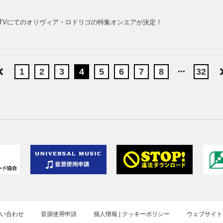
TVにてのオリヴィア・ロドリゴの特集オンエアが決定！
...
1
2
3
4
5
6
7
8
32
お問い合わせ
音源使用申請
個人情報 | クッキーポリシー
ウェブサイト