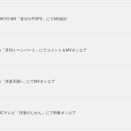
OKYO MX「音ボケPOPS」にてMV紹介
vk「月刊トーンバード」にてコメント＆MVオンエア
vk「洋楽天国+」にてMVオンエア
BCテレビ「洋楽のじかん」にて特集オンエア