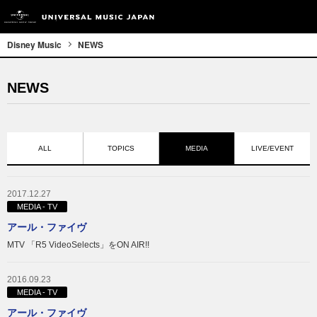
Disney Music
NEWS
NEWS
ALL
TOPICS
MEDIA
LIVE/EVENT
2017.12.27
MEDIA - TV
アール・ファイヴ
MTV 「R5 VideoSelects」をON AIR!!
2016.09.23
MEDIA - TV
アール・ファイヴ