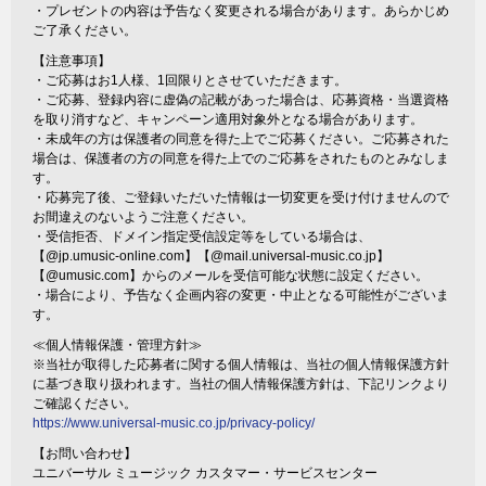
・プレゼントの内容は予告なく変更される場合があります。あらかじめ
ご了承ください。
【注意事項】
・ご応募はお1人様、1回限りとさせていただきます。
・ご応募、登録内容に虚偽の記載があった場合は、応募資格・当選資格
を取り消すなど、キャンペーン適用対象外となる場合があります。
・未成年の方は保護者の同意を得た上でご応募ください。ご応募された
場合は、保護者の方の同意を得た上でのご応募をされたものとみなしま
す。
・応募完了後、ご登録いただいた情報は一切変更を受け付けませんので
お間違えのないようご注意ください。
・受信拒否、ドメイン指定受信設定等をしている場合は、
【@jp.umusic-online.com】【@mail.universal-music.co.jp】
【@umusic.com】からのメールを受信可能な状態に設定ください。
・場合により、予告なく企画内容の変更・中止となる可能性がございま
す。
≪個人情報保護・管理方針≫
※当社が取得した応募者に関する個人情報は、当社の個人情報保護方針
に基づき取り扱われます。当社の個人情報保護方針は、下記リンクより
ご確認ください。
https://www.universal-music.co.jp/privacy-policy/
【お問い合わせ】
ユニバーサル ミュージック カスタマー・サービスセンター