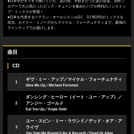
●日本中がキラキラ輝いていた、あの頃、大好きだったあの音楽。当時フ
ロアーで大人気だったビッグ・チューンを集めたバブル時代のノンストッ
プ・ミックスが登場！
●日本を代表するベテラン・オールジャンルDJ 、DJ BOSSがミックスを
担当。カイリー・ミノーグからマイケル・フォーチュナティまで、最強の
ラインナップでお届けします。
曲目
CD
ギヴ・ミー・アップ／マイケル・フォーチュナティ
1
Give Me Up／Michael Fortunati
ダンシング・ヒーロー（イート・ユー・アップ）／
2
アンジー・ゴールド
Eat You Up／Angie Gold
ユー・スピン・ミー・ラウンド／デッド・オア・ア
3
ライヴ
You Spin Me Round (Like A Record)／Dead Or Alive