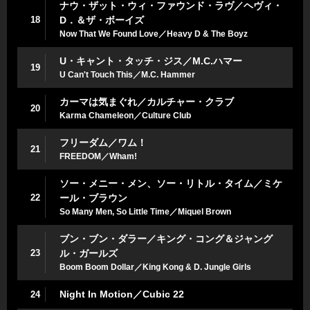
ナウ・ザット・ウィ・ファウンド・ラヴ／ヘヴィ・
18
D．＆ザ・ボーイズ
Now That We Found Love／Heavy D & The Boyz
U・キャント・タッチ・ジス／M.C.ハマー
19
U Can't Touch This／M.C. Hammer
カーマは気まぐれ／カルチャー・クラブ
20
Karma Chameleon／Culture Club
フリーダム／ワム！
21
FREEDOM／Wham!
ソー・メニー・メン、ソー・リトル・タイム／ミケ
22
ール・ブラウン
So Many Men, So Little Time／Miquel Brown
ブン・ブン・ダラー／キング・コング＆ジャング
23
ル・ガールズ
Boom Boom Dollar／King Kong & D. Jungle Girls
Night In Motion／Cubic 22
24