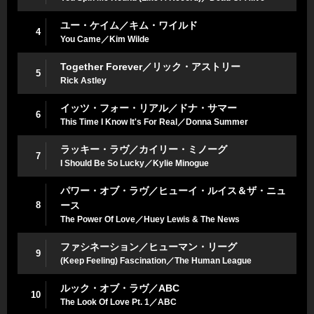
ユー・ケイム／キム・ワイルド
4
You Came／Kim Wilde
Together Forever／リック・アストリー
5
Rick Astley
イッツ・フォー・リアル／ドナ・サマー
6
This Time I Know It's For Real／Donna Summer
ラッキー・ラヴ／カイリー・ミノーグ
7
I Should Be So Lucky／Kylie Minogue
パワー・オブ・ラヴ／ヒューイ・ルイス＆ザ・ニュ
8
ース
The Power Of Love／Huey Lewis & The News
ファシネーション／ヒューマン・リーグ
9
(Keep Feeling) Fascination／The Human League
ルック・オブ・ラヴ／ABC
10
The Look Of Love Pt. 1／ABC