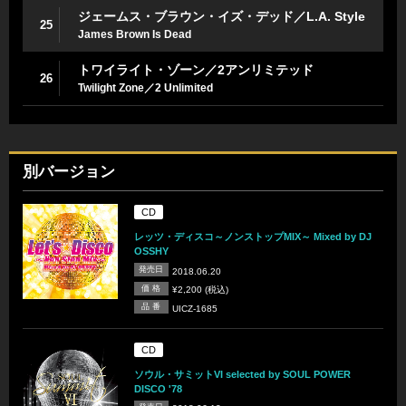
ジェームス・ブラウン・イズ・デッド／L.A. Style
25
James Brown Is Dead
トワイライト・ゾーン／2アンリミテッド
26
Twilight Zone／2 Unlimited
別バージョン
CD
レッツ・ディスコ～ノンストップMIX～ Mixed by DJ
OSSHY
発売日
2018.06.20
価 格
¥2,200 (税込)
品 番
UICZ-1685
CD
ソウル・サミットVI selected by SOUL POWER
DISCO '78