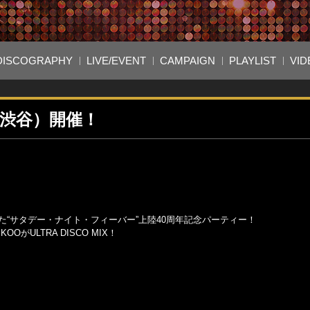
DISCOGRAPHY
LIVE/EVENT
CAMPAIGN
PLAYLIST
VID
S”（渋谷）開催！
た“サタデー・ナイト・フィーバー”上陸40周年記念パーティー！
OOがULTRA DISCO MIX！