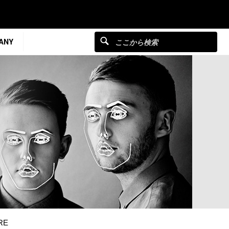
ANY
RE