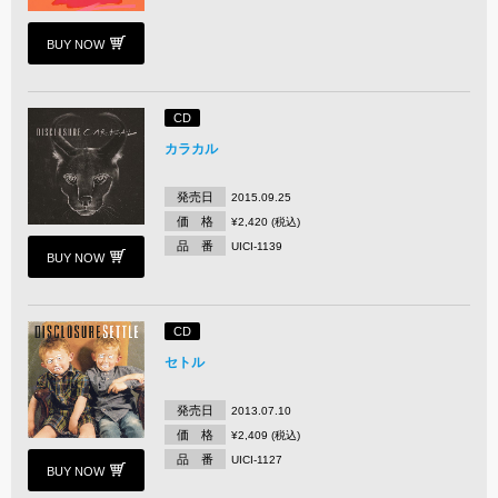
BUY NOW
CD
カラカル
発売日
2015.09.25
価 格
¥2,420 (税込)
品 番
UICI-1139
BUY NOW
CD
セトル
発売日
2013.07.10
価 格
¥2,409 (税込)
品 番
UICI-1127
BUY NOW