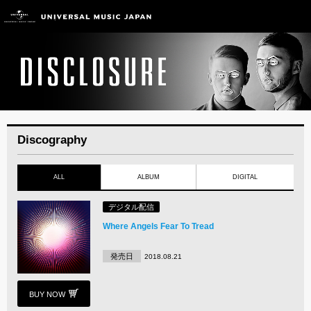
Discography
ALL
ALBUM
DIGITAL
デジタル配信
Where Angels Fear To Tread
発売日
2018.08.21
BUY NOW