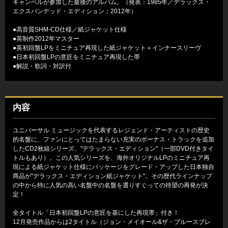
キャンベルが参加した最後のアルバム。（発表：1985年／デラックス・
エクスパンデッド・エディション：2012年）
●高音質SHM-CD仕様／紙ジャケット仕様
●英制作2012年マスター
●英初回盤LPをミニチュア再現した紙ジャケット＋インナースリーヴ
●日本初回盤LPの意匠をミニチュア再現した帯
●解説・歌詞・対訳付
内容
ユニバーサル ミュージックを代表するレジェンド・アーティストの歴史
的名盤に、ファンにとってはたまらない充実のボーナス・トラックを追加
したCD2枚組シリーズ、"デラックス・エディション"（一部DVD付きタイ
トルもあり）。この人気シリーズを、海外オリジナルLPのミニチュア再
現による紙ジャケット仕様にパッケージをグレード・アップした日本独自
商品が"デラックス・エディション紙ジャケット"。その歴代ラインナップ
の中から特に人気の高い名盤中の名盤を選りすぐっての待望の再発が決
定！
全タイトル「日本初回盤LPの意匠を基にした再現帯」付き！
12月発売作品からは2タイトル（ジョン・メイオール&ザ・ブルースブレ