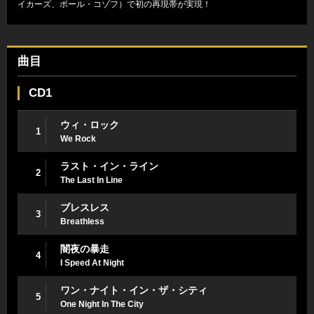
イカーズ、ポール・コゾフ）で初の再現帯が実現！
曲目
CD1
ウィ・ロック
1
We Rock
ラスト・イン・ライン
2
The Last In Line
ブレスレス
3
Breathless
闇夜の暴走
4
I Speed At Night
ワン・ナイト・イン・ザ・シティ
5
One Night In The City