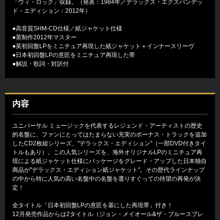
「ウィ・ロック」収録。（発表：1984年／デラックス・エクスパンデッ
ド・エディション：2012年）
●高音質SHM-CD仕様／紙ジャケット仕様
●英制作2012年マスター
●英初回盤LPをミニチュア再現した紙ジャケット＋インナースリーヴ
●日本初回盤LPの意匠をミニチュア再現した帯
●解説・歌詞・対訳付
内容
ユニバーサル ミュージックを代表するレジェンド・アーティストの歴史
的名盤に、ファンにとってはたまらない充実のボーナス・トラックを追加
したCD2枚組シリーズ、"デラックス・エディション"（一部DVD付きタイ
トルもあり）。この人気シリーズを、海外オリジナルLPのミニチュア再
現による紙ジャケット仕様にパッケージをグレード・アップした日本独自
商品が"デラックス・エディション紙ジャケット"。その歴代ラインナップ
の中から特に人気の高い名盤中の名盤を選りすぐっての待望の再発が決
定！
全タイトル「日本初回盤LPの意匠を基にした再現帯」付き！
12月発売作品からは2タイトル（ジョン・メイオール&ザ・ブルースブレ