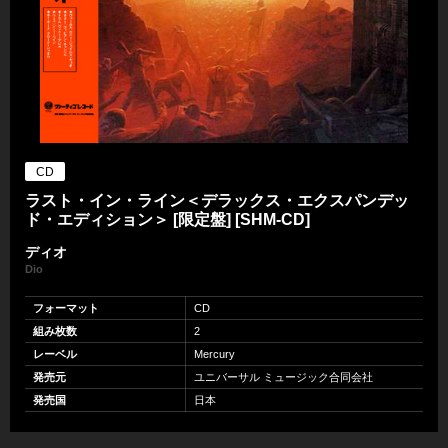
CD
ラスト・イン・ライン＜デラックス・エクスパンデッ
ド・エディション＞ [限定盤] [SHM-CD]
ディオ
Dio
フォーマット
CD
組み枚数
2
レーベル
Mercury
発売元
ユニバーサル ミュージック合同会社
発売国
日本