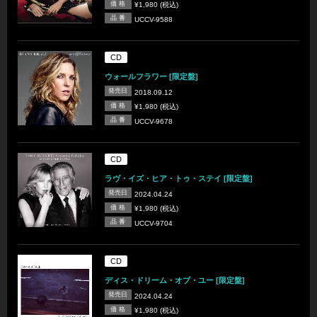
価 格
¥1,980 (税込)
品 番
UCCV-9588
CD
ウォールフラワー [限定盤]
発売日
2018.09.12
価 格
¥1,980 (税込)
品 番
UCCV-9678
CD
ラヴ・イズ・ヒア・トゥ・ステイ [限定盤]
発売日
2024.04.24
価 格
¥1,980 (税込)
品 番
UCCV-9704
CD
ディス・ドリーム・オブ・ユー [限定盤]
発売日
2024.04.24
価 格
¥1,980 (税込)