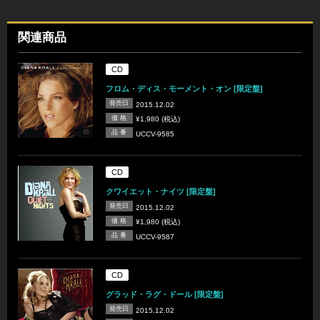
関連商品
CD
フロム・ディス・モーメント・オン [限定盤]
発売日
2015.12.02
価 格
¥1,980 (税込)
品 番
UCCV-9585
CD
クワイエット・ナイツ [限定盤]
発売日
2015.12.02
価 格
¥1,980 (税込)
品 番
UCCV-9587
CD
グラッド・ラグ・ドール [限定盤]
発売日
2015.12.02