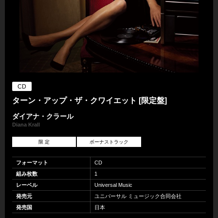
CD
ターン・アップ・ザ・クワイエット [限定盤]
ダイアナ・クラール
Diana Krall
限 定
ボーナストラック
フォーマット
CD
組み枚数
1
レーベル
Universal Music
発売元
ユニバーサル ミュージック合同会社
発売国
日本