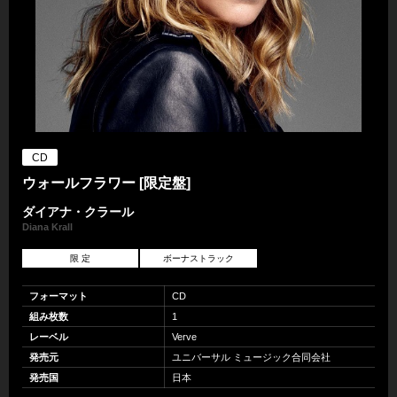
CD
ウォールフラワー [限定盤]
ダイアナ・クラール
Diana Krall
限 定
ボーナストラック
フォーマット
CD
組み枚数
1
レーベル
Verve
発売元
ユニバーサル ミュージック合同会社
発売国
日本