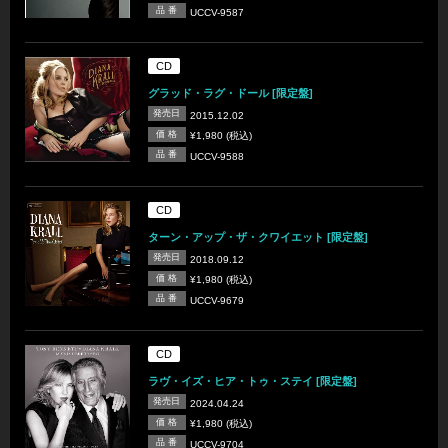
品 番
UCCV-9587
CD
グラッド・ラグ・ドール [限定盤]
発売日
2015.12.02
価 格
¥1,980 (税込)
品 番
UCCV-9588
CD
ターン・アップ・ザ・クワイエット [限定盤]
発売日
2018.09.12
価 格
¥1,980 (税込)
品 番
UCCV-9679
CD
ラヴ・イズ・ヒア・トゥ・ステイ [限定盤]
発売日
2024.04.24
価 格
¥1,980 (税込)
品 番
UCCV-9704