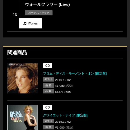
ウォールフラワー (Live)
ボーナストラック
16
関連商品
CD
フロム・ディス・モーメント・オン [限定盤]
発売日
2015.12.02
価 格
¥1,980 (税込)
品 番
UCCV-9585
CD
クワイエット・ナイツ [限定盤]
発売日
2015.12.02
価 格
¥1,980 (税込)