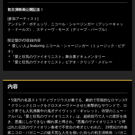
初主演映画公開記念！
[参加アーティスト]
アンドレア・ボチェッリ、ニコール・シャージンガー（プッシーキャッ
ト・ドールズ）、スティーヴ・モーズ（ディープ・パープル）
限定盤DVD収録内容
＊ 愛しい人よfeaturing ニコール・シャージンガー（ミュージック・ビデ
オ）
＊『愛と狂気のヴァイオリニスト』舞台裏ドキュメンタリー
＊『愛と狂気のヴァイオリニスト』ビデオ・クリップ・メドレー
内容
＊5億円の名器ストラディヴァリウスが奏でる、劇的で官能的なロマンス!!
＊クラシックとロックをクロスオーヴァーさせた衝撃的なサウンドで、ロ
ック界でも人気沸騰中の鬼才デイヴィッド・ギャレット。待望のニュー・
アルバム『愛と狂気のヴァイオリニスト』は、超絶技巧で人々の度肝を抜
き、悪魔にしかできない離れ業と噂され、“悪魔のヴァイオリニスト”と呼
ばれた伝説のヴァイオリン奏者で不世出の奇才といわれた、19世紀の作曲
家ニコロ・パガニーニの破天荒な人生を描いた自らの初主演映画〈パガニ