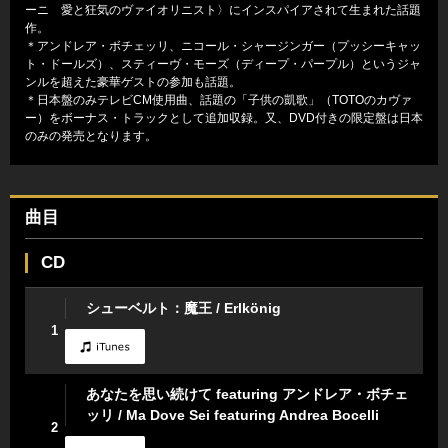
ーニ 愛と狂気のヴァイオリニスト〉にインスパイアされて生まれた話題
作。
＊アンドレア・ボチェッリ、ニコール・シャージンガー（プッシーキャッ
ト・ドールズ）、スティーヴ・モーズ（ディープ・パープル）というジャ
ンルを超えた豪華ゲストの参加も話題。
＊日本盤のみテレビCM使用曲、話題の「子供の凱歌」（TOTOのカヴァ
ー）をボーナス・トラックとして追加収録。又、DVD付きの限定盤は日本
のみの発売となります。
曲目
CD
シューベルト：魔王 / Erlkönig
1
あなたを思い続けて featuring アンドレア・ボチェ
ッリ / Ma Dove Sei featuring Andrea Bocelli
2