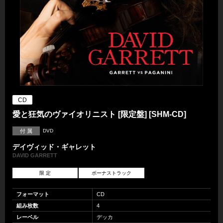
CD
愛と狂気のヴァイオリニスト [限定盤] [SHM-CD]
付 属
DVD
デイヴィッド・ギャレット
DAVID GARRETT
限 定
ボーナストラック
フォーマット
CD
組み枚数
4
レーベル
デッカ