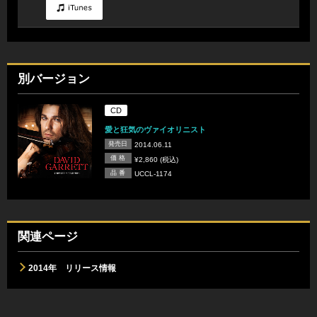
別バージョン
CD
愛と狂気のヴァイオリニスト
発売日
2014.06.11
価 格
¥2,860 (税込)
品 番
UCCL-1174
関連ページ
2014年 リリース情報