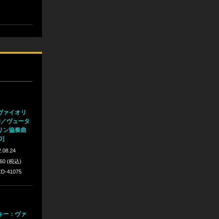
ヴァイオリ
番／ヴュータ
リン協奏曲
D]
.08.24
760 (税込)
D-41075
キー：ヴァ