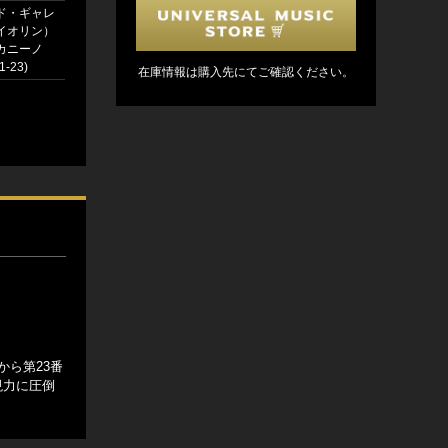
ド・ギャレ
イオリン）
カニーノ
-23)
在庫情報は購入先にてご確認ください。
から第23番
現力に圧倒