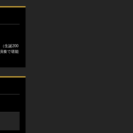
生誕200
の演奏で堪能