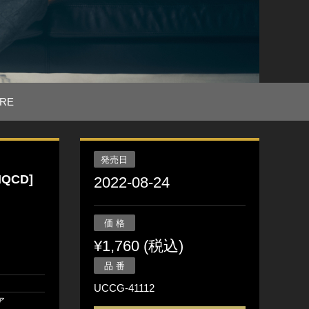
RE
発売日
QCD]
2022-08-24
価 格
¥1,760 (税込)
品 番
月
UCCG-41112
ア