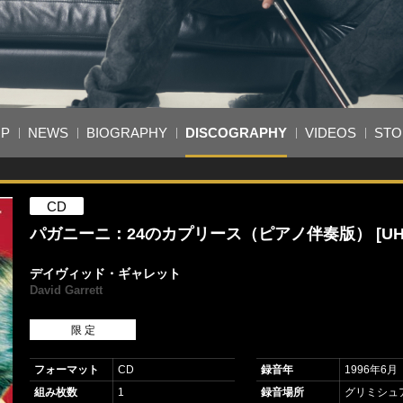
OP
NEWS
BIOGRAPHY
DISCOGRAPHY
VIDEOS
STO
CD
パガニーニ：24のカプリース（ピアノ伴奏版） [UH
デイヴィッド・ギャレット
David Garrett
限 定
フォーマット
CD
録音年
1996年6
組み枚数
1
録音場所
グリミシュ