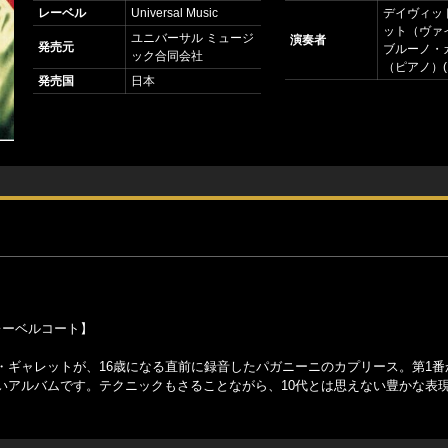
レーベル
Universal Music
デイヴィッ
ット（ヴァ
ユニバーサル ミュージ
演奏者
発売元
ブルーノ・
ック合同会社
（ピアノ）(1
発売国
日本
レーベルコート】
ギャレットが、16歳になる直前に録音したパガニーニのカプリース。第1番
いアルバムです。テクニックもさることながら、10代とは思えない豊かな表