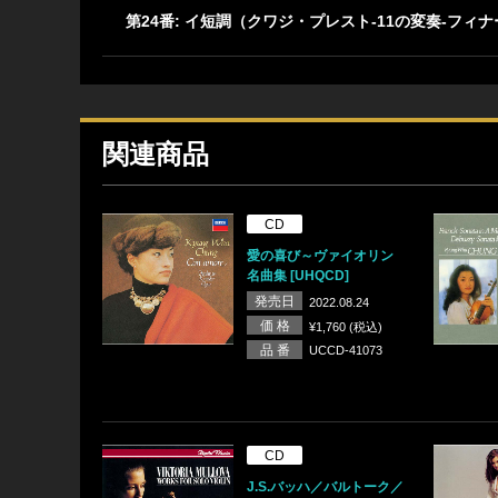
第24番: イ短調（クワジ・プレスト-11の変奏-フィ
関連商品
CD
愛の喜び～ヴァイオリン
名曲集 [UHQCD]
発売日
2022.08.24
価 格
¥1,760 (税込)
品 番
UCCD-41073
CD
J.S.バッハ／バルトーク／