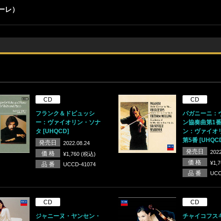
ナーレ）
CD
CD
フランク＆ドビュッシ
パガニーニ：
ー：ヴァイオリン・ソナ
ン協奏曲第1
タ [UHQCD]
ン：ヴァイオ
第5番 [UHQC
発売日
2022.08.24
発売日
2022
価 格
¥1,760 (税込)
価 格
¥1,
品 番
UCCD-41074
品 番
UCC
CD
CD
ジャニーヌ・ヤンセン・
チャイコフス