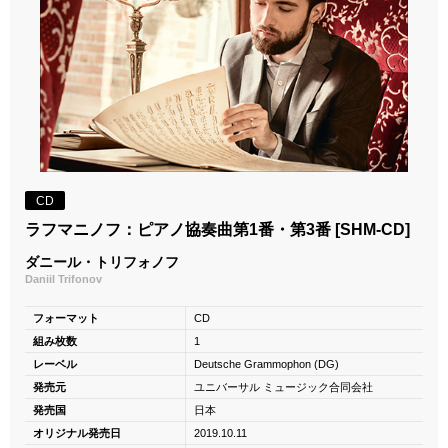
CD
ラフマニノフ：ピアノ協奏曲第1番・第3番 [SHM-CD]
ダニール・トリフォノフ
Daniil Trifonov
フォーマット
CD
組み枚数
1
レーベル
Deutsche Grammophon (DG)
発売元
ユニバーサル ミュージック合同会社
発売国
日本
オリジナル発売日
2019.10.11