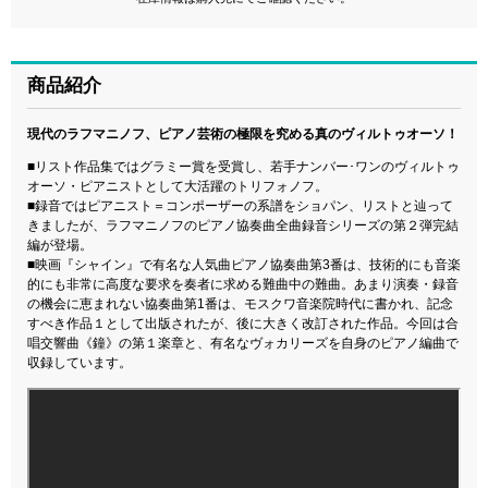
商品紹介
現代のラフマニノフ、ピアノ芸術の極限を究める真のヴィルトゥオーソ！
■リスト作品集ではグラミー賞を受賞し、若手ナンバー･ワンのヴィルトゥ
オーソ・ピアニストとして大活躍のトリフォノフ。
■録音ではピアニスト＝コンポーザーの系譜をショパン、リストと辿って
きましたが、ラフマニノフのピアノ協奏曲全曲録音シリーズの第２弾完結
編が登場。
■映画『シャイン』で有名な人気曲ピアノ協奏曲第3番は、技術的にも音楽
的にも非常に高度な要求を奏者に求める難曲中の難曲。あまり演奏・録音
の機会に恵まれない協奏曲第1番は、モスクワ音楽院時代に書かれ、記念
すべき作品１として出版されたが、後に大きく改訂された作品。今回は合
唱交響曲《鐘》の第１楽章と、有名なヴォカリーズを自身のピアノ編曲で
収録しています。