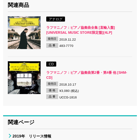
関連商品
アナログ
ラフマニノフ：ピアノ協奏曲全集 [直輸入盤]
[UNIVERSAL MUSIC STORE限定盤][4LP]
発売日
2019.11.22
品 番
483-7770
CD
ラフマニノフ：ピアノ協奏曲第2番・第4番 他 [SHM-
CD]
発売日
2018.10.17
価 格
¥3,080 (税込)
品 番
UCCG-1816
関連ページ
2019年 リリース情報