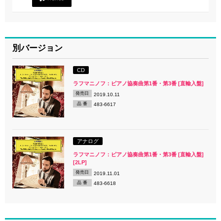
別バージョン
CD
ラフマニノフ：ピアノ協奏曲第1番・第3番 [直輸入盤]
発売日
2019.10.11
品 番
483-6617
アナログ
ラフマニノフ：ピアノ協奏曲第1番・第3番 [直輸入盤]
[2LP]
発売日
2019.11.01
品 番
483-6618