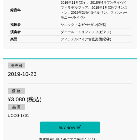
2016年11月(②）、2018年4月(④<ライヴ>)
フィラデルフィア、2019年1月(③)プリンス
録音年
トン、2019年2月(①)ベルリン、フィルハー
モニー<ライヴ>
指揮者
ヤニック・ネゼ=セガン(②④)
演奏者
ダニール・トリフォノフ(ピアノ)
楽団
フィラデルフィア管弦楽団(②④)
発売日
2019-10-23
価 格
¥3,080 (税込)
品 番
UCCG-1861
BUY NOW
在庫情報は購入先にてご確認ください。