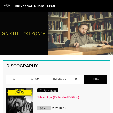
DISCOGRAPHY
ALL
ALBUM
DVD/Blu-ray・OTHER
DIGITAL
デジタル配信
Silver Age (Extended Edition)
発売日
2021.04.16