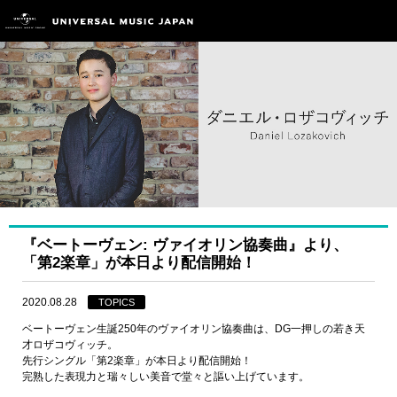
『ベートーヴェン: ヴァイオリン協奏曲』より、
「第2楽章」が本日より配信開始！
2020.08.28
TOPICS
ベートーヴェン生誕250年のヴァイオリン協奏曲は、DG一押しの若き天
才ロザコヴィッチ。
先行シングル「第2楽章」が本日より配信開始！
完熟した表現力と瑞々しい美音で堂々と謳い上げています。