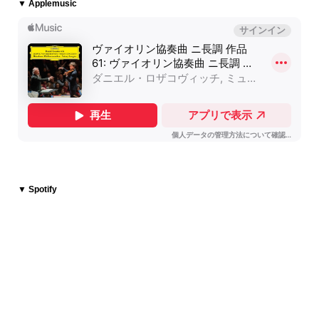
▼ Applemusic
▼ Spotify