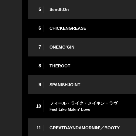
5
SendItOn
6
CHICKENGREASE
7
ONEMO’GIN
8
THEROOT
9
SPANISHJOINT
フィール・ライク・メイキン・ラヴ
10
Feel Like Makin' Love
11
GREATDAYNDAMORNIN’／BOOTY