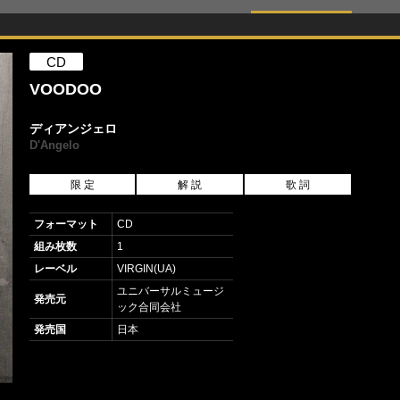
CD
VOODOO
ディアンジェロ
D'Angelo
限 定
解 説
歌 詞
フォーマット
CD
組み枚数
1
レーベル
VIRGIN(UA)
ユニバーサルミュージ
発売元
ック合同会社
発売国
日本