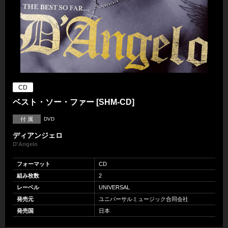
CD
ベスト・ソー・ファー [SHM-CD]
付 属
DVD
ディアンジェロ
D'Angelo
フォーマット
CD
組み枚数
2
レーベル
UNIVERSAL
発売元
ユニバーサルミュージック合同会社
発売国
日本