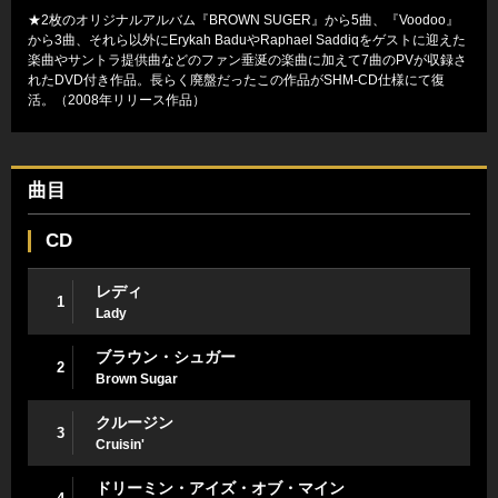
★2枚のオリジナルアルバム『BROWN SUGER』から5曲、『Voodoo』
から3曲、それら以外にErykah BaduやRaphael Saddiqをゲストに迎えた
楽曲やサントラ提供曲などのファン垂涎の楽曲に加えて7曲のPVが収録さ
れたDVD付き作品。長らく廃盤だったこの作品がSHM-CD仕様にて復
活。（2008年リリース作品）
曲目
CD
レディ
1
Lady
ブラウン・シュガー
2
Brown Sugar
クルージン
3
Cruisin'
ドリーミン・アイズ・オブ・マイン