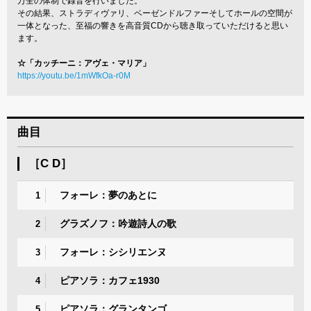
万全の体制で録音を行いました。
その結果、ストラディヴァリ、ベーゼンドルファーそしてホールの空間が
一体となった、至福の響きを高音質CDから聴き取っていただけると思い
ます。
☆「カッチーニ：アヴェ・マリア」
https://youtu.be/1mWfkOa-r0M
曲目
［C D］
フォーレ：夢のあとに
1
グラズノフ：吟遊詩人の歌
2
フォーレ：シシリエンヌ
3
ピアソラ：カフェ1930
4
ピアソラ：グランタンゴ
5