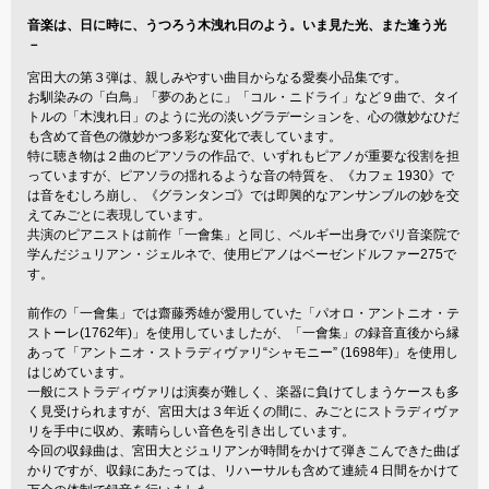
音楽は、日に時に、うつろう木洩れ日のよう。いま見た光、また逢う光
－
宮田大の第３弾は、親しみやすい曲目からなる愛奏小品集です。
お馴染みの「白鳥」「夢のあとに」「コル・ニドライ」など９曲で、タイ
トルの「木洩れ日」のように光の淡いグラデーションを、心の微妙なひだ
も含めて音色の微妙かつ多彩な変化で表しています。
特に聴き物は２曲のピアソラの作品で、いずれもピアノが重要な役割を担
っていますが、ピアソラの揺れるような音の特質を、《カフェ 1930》で
は音をむしろ崩し、《グランタンゴ》では即興的なアンサンブルの妙を交
えてみごとに表現しています。
共演のピアニストは前作「一會集」と同じ、ベルギー出身でパリ音楽院で
学んだジュリアン・ジェルネで、使用ピアノはベーゼンドルファー275で
す。
前作の「一會集」では齋藤秀雄が愛用していた「パオロ・アントニオ・テ
ストーレ(1762年)」を使用していましたが、「一會集」の録音直後から縁
あって「アントニオ・ストラディヴァリ“シャモニー” (1698年)」を使用し
はじめています。
一般にストラディヴァリは演奏が難しく、楽器に負けてしまうケースも多
く見受けられますが、宮田大は３年近くの間に、みごとにストラディヴァ
リを手中に収め、素晴らしい音色を引き出しています。
今回の収録曲は、宮田大とジュリアンが時間をかけて弾きこんできた曲ば
かりですが、収録にあたっては、リハーサルも含めて連続４日間をかけて