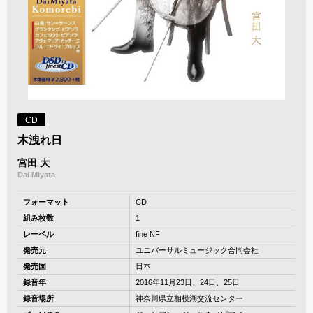
CD
木洩れ日
宮田 大
Dai Miyata
フォーマット
CD
組み枚数
1
レーベル
fine NF
発売元
ユニバーサルミュージック合同会社
発売国
日本
録音年
2016年11月23日、24日、25日
録音場所
神奈川県立相模湖交流センター