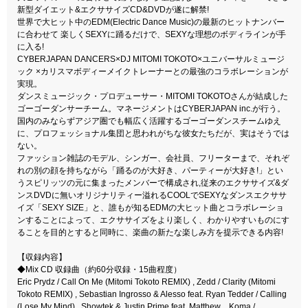
新型ダイエット&エクササイズCD&DVDが遂に解禁!
世界で大ヒット中のEDM(Electric Dance Music)の最新のヒットナンバー
に合わせて 楽しくSEXYに踊るだけで、SEXYな理想のボディラインが手
に入る!
CYBERJAPAN DANCERS×DJ MITOMI TOKOTO×ユニバーサルミュージ
ック ×カリスマボディーメイクトレーナーとの最強のコラボレーションが
実現。
ダンスミュージック・プロデューサー・MITOMI TOKOTOさんが結成した
ゴーゴーダンサーチーム。マネージメントはCYBERJAPAN inc.が行う。
国内のみならずアジア圏でも幅広く活躍するゴーゴーダンスチームゆえ
に、プロフェッショナル集団と思われがちな彼女たちだが、実はそうでは
ない。
ファッション雑誌のモデル、シンガー、会社員、フリーターまで、それぞ
れの別の顔を持ちながら「踊るのが大好き、パーティーが大好き!」とい
うスピリッツの元に集まったメンバーで構成され,従来のエクササイズ&ダ
ンスDVDに無いオリジナリティー溢れるCOOLでSEXYなダンスエクササ
イズ「SEXY SIZE」と、誰もが知るEDMの大ヒット曲とコラボレーショ
ンすることによって、エクササイズをより楽しく、わかりやすいものにす
ることを目的とすると同時に、楽曲の新たな楽しみ方を提示できる内容!
【収録内容】
◆Mix CD 収録曲（約60分収録・15曲程度）
Eric Prydz / Call On Me (Mitomi Tokoto REMIX) , Zedd / Clarity (Mitomi
Tokoto REMIX) , Sebastian Ingrosso & Alesso feat. Ryan Tedder / Calling
(Lose My Mind) , Showtek & Justin Prime feat. Matthew Koma /