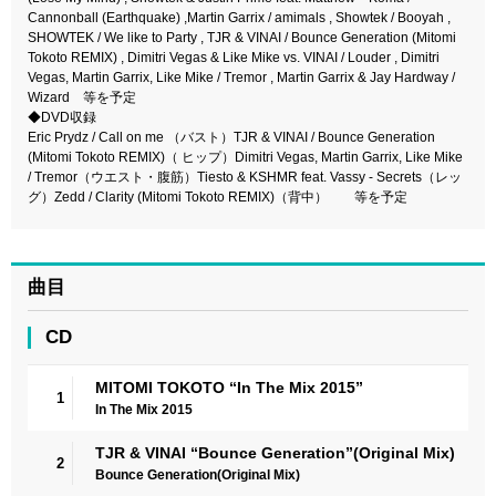
Cannonball (Earthquake) ,Martin Garrix / amimals , Showtek / Booyah ,
SHOWTEK / We like to Party , TJR & VINAI / Bounce Generation (Mitomi
Tokoto REMIX) , Dimitri Vegas & Like Mike vs. VINAI / Louder , Dimitri
Vegas, Martin Garrix, Like Mike / Tremor , Martin Garrix & Jay Hardway /
Wizard 等を予定
◆DVD収録
Eric Prydz / Call on me （バスト）TJR & VINAI / Bounce Generation
(Mitomi Tokoto REMIX)（ ヒップ）Dimitri Vegas, Martin Garrix, Like Mike
/ Tremor（ウエスト・腹筋）Tiesto & KSHMR feat. Vassy - Secrets（レッ
グ）Zedd / Clarity (Mitomi Tokoto REMIX)（背中） 等を予定
曲目
CD
MITOMI TOKOTO “In The Mix 2015”
1
In The Mix 2015
TJR & VINAI “Bounce Generation”(Original Mix)
2
Bounce Generation(Original Mix)