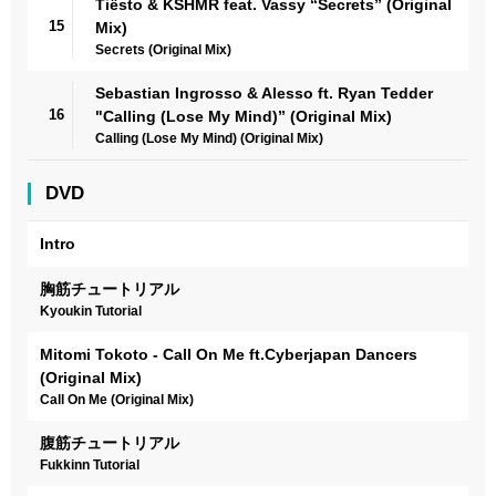
Tiësto & KSHMR feat. Vassy “Secrets” (Original
15
Mix)
Secrets (Original Mix)
Sebastian Ingrosso & Alesso ft. Ryan Tedder
16
"Calling (Lose My Mind)” (Original Mix)
Calling (Lose My Mind) (Original Mix)
DVD
Intro
胸筋チュートリアル
Kyoukin Tutorial
Mitomi Tokoto - Call On Me ft.Cyberjapan Dancers
(Original Mix)
Call On Me (Original Mix)
腹筋チュートリアル
Fukkinn Tutorial