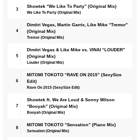
Showtek “We Like To Party” (Original Mix)
3
We Like To Party (Original Mix)
Dimitri Vegas, Martin Garrix, Like Mike “Tremor”
4
(Original Mix)
Tremor (Original Mix)
Dimitri Vegas & Like Mike vs. VINAI “LOUDER”
5
(Original Mix)
Louder (Original Mix)
MITOMI TOKOTO “RAVE ON 2015” (SexySize
6
Edit)
Rave On 2015 (SexySize Edit)
Showtek ft. We Are Loud & Sonny Wilson
7
“Booyah” (Original Mix)
Booyah (Original Mix)
MITOMI TOKOTO “Sensation” (Piano Mix)
8
Sensation (Original Mix)