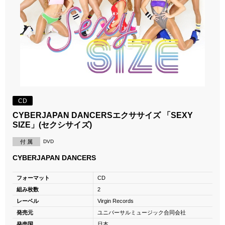
CD
CYBERJAPAN DANCERSエクササイズ 「SEXY
SIZE」(セクシサイズ)
付 属
DVD
CYBERJAPAN DANCERS
フォーマット
CD
組み枚数
2
レーベル
Virgin Records
発売元
ユニバーサルミュージック合同会社
発売国
日本