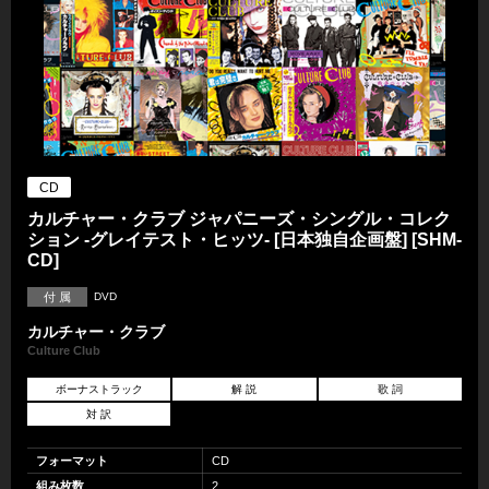
CD
カルチャー・クラブ ジャパニーズ・シングル・コレク
ション -グレイテスト・ヒッツ- [日本独自企画盤] [SHM-
CD]
付 属
DVD
カルチャー・クラブ
Culture Club
ボーナストラック
解 説
歌 詞
対 訳
フォーマット
CD
組み枚数
2