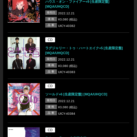
ハウス・オン・ファイアー+9 [生産限定盤]
[MQA/UHQCD]
発売日
2022.12.21
価 格
¥3,080 (税込)
品 番
UICY-40382
CD
ラグジャリー・トゥ・ハートエイク+5 [生産限定盤]
[MQA/UHQCD]
発売日
2022.12.21
価 格
¥3,080 (税込)
品 番
UICY-40383
CD
ソールド+6 [生産限定盤] [MQA/UHQCD]
発売日
2022.12.21
価 格
¥3,080 (税込)
品 番
UICY-40384
CD