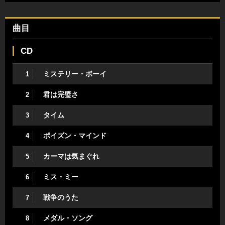
曲目
CD
ミステリー・ボーイ
1
君は完璧さ
2
タイム
3
ポイズン・マインド
4
カーマは気まぐれ
5
ミス・ミー
6
戦争のうた
7
メダル・ソング
8