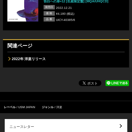
告白への扉+12 [生産限定盤] [MQA/UHQCD]
発売日
2022.12.21
価 格
¥4,180 (税込)
品 番
UICY-40385/6
関連ページ
2022年 洋楽リリース
レーベル
USM JAPAN
ジャンル
洋楽
ニュースレター