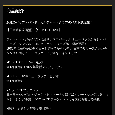
商品紹介
永遠のポップ・バンド、カルチャー・クラブのベスト決定盤！
【日本独自企画盤】【SHM-CD+DVD】
ジャネット・ジャクソンに続き、ユニバーサル ミュージックからジャパ
ニーズ・シングル・コレクション シリーズ第二弾が登場！
1982年に華やかにデビューを飾ってから40年。 日本でリリースされた全
シングル曲とミュージック・ビデオをラインナップ。
●DISC1: CD/SHM-CD仕様
全18曲収録（2022年最新マスタリング）
●DISC2：DVD/ミュージック・ビデオ
全17曲収録
●カラー52Pブックレット
日本盤全シングル・ジャケット（ドーナツ盤／12インチ・シングル盤／マ
キシ・シングル盤）を12cm CDジャケット・サイズに再現して掲載
●歌詞・対訳付／解説：安川達也