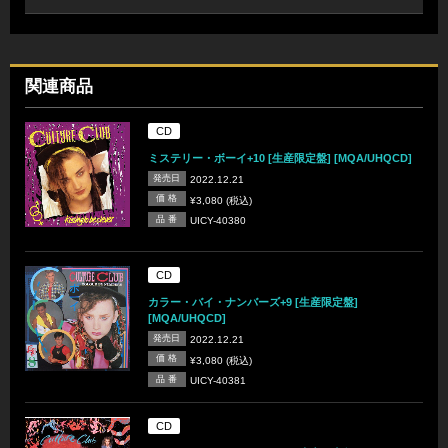
関連商品
CD
ミステリー・ボーイ+10 [生産限定盤] [MQA/UHQCD]
発売日
2022.12.21
価 格
¥3,080 (税込)
品 番
UICY-40380
CD
カラー・バイ・ナンバーズ+9 [生産限定盤]
[MQA/UHQCD]
発売日
2022.12.21
価 格
¥3,080 (税込)
品 番
UICY-40381
CD