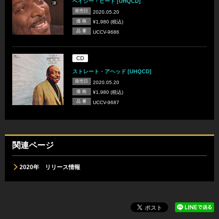
ベイシー・ビート [UHQCD]
発売日
2020.05.20
価 格
¥1,980 (税込)
品 番
UCCV-9686
CD
ストレート・アヘッド [UHQCD]
発売日
2020.05.20
価 格
¥1,980 (税込)
品 番
UCCV-9687
関連ページ
2020年 リリース情報