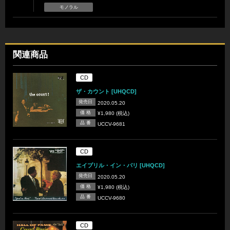
モノラル
関連商品
CD
ザ・カウント [UHQCD]
発売日
2020.05.20
価 格
¥1,980 (税込)
品 番
UCCV-9681
CD
エイプリル・イン・パリ [UHQCD]
発売日
2020.05.20
価 格
¥1,980 (税込)
品 番
UCCV-9680
CD