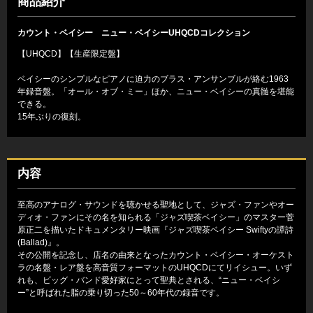
商品紹介
カウント・ベイシー ニュー・ベイシーUHQCDコレクション
【UHQCD】【生産限定盤】
ベイシーのシンプルなピアノに迫力のブラス・アンサンブルが絡む1963
年録音盤。「オール・オブ・ミー」ほか、ニュー・ベイシーの真髄を堪能
できる。
15年ぶりの復刻。
内容
至高のアナログ・サウンドを聴かせる聖地として、ジャズ・ファンやオー
ディオ・ファンにその名を知られる「ジャズ喫茶ベイシー」のマスター菅
原正二を描いたドキュメンタリー映画『ジャズ喫茶ベイシー Swiftyの譚詩
(Ballad)』。
その公開を記念し、店名の由来となったカウント・ベイシー・オーケスト
ラの名盤・レア盤を高音質フォーマットのUHQCDにてリイシュー。いず
れも、ビッグ・バンド愛好家にとって聖典とされる、“ニュー・ベイシ
ー”と呼ばれた脂の乗り切った50～60年代の録音です。