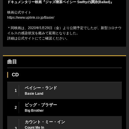
ドキュメンタリー映画『ジャズ喫茶ベイシー Swiftyの譚詩(Ballad)』
映画公式サイト
https://www.uplink.co.jp/Basie/
＊同映画は、2020年5月29日（金）より公開予定でしたが、新型コロナウ
イルスの感染状況を鑑みて延期となりました。
詳細は公式サイトにてご確認ください。
曲目
CD
ベイシー・ランド
1
Basie Land
ビッグ・ブラザー
2
Big Brother
カウント・ミー・イン
Count Me In
3