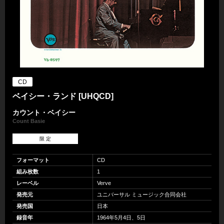
CD
ベイシー・ランド [UHQCD]
カウント・ベイシー
Count Basie
限 定
フォーマット
CD
組み枚数
1
レーベル
Verve
発売元
ユニバーサル ミュージック合同会社
発売国
日本
録音年
1964年5月4日、5日