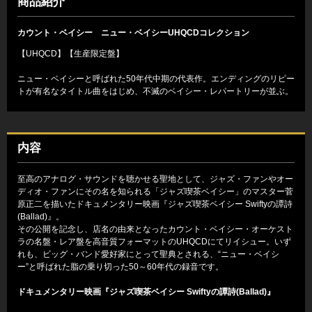
商品紹介
カウント・ベイシー ニュー・ベイシーUHQCDコレクション
【UHQCD】【生産限定盤】
ニュー・ベイシーと呼ばれた50年代中期の代表作。エンディングのリピー
トが有名なタイトル曲をはじめ、不滅のベイシー・レパートリーが並ぶ。
内容
至高のアナログ・サウンドを聴かせる聖地として、ジャズ・ファンやオー
ディオ・ファンにその名を知られる「ジャズ喫茶ベイシー」のマスター菅
原正二を描いたドキュメンタリー映画『ジャズ喫茶ベイシー Swiftyの譚詩
(Ballad)』。
その公開を記念し、店名の由来となったカウント・ベイシー・オーケスト
ラの名盤・レア盤を高音質フォーマットのUHQCDにてリイシュー。いず
れも、ビッグ・バンド愛好家にとって聖典とされる、“ニュー・ベイシ
ー”と呼ばれた脂の乗り切った50～60年代の録音です。
ドキュメンタリー映画『ジャズ喫茶ベイシー Swiftyの譚詩(Ballad)』