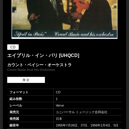
CD
エイプリル・イン・パリ [UHQCD]
カウント・ベイシー・オーケストラ
Count Basie And His Orchestra
限 定
フォーマット
CD
組み枚数
1
レーベル
Verve
発売元
ユニバーサル ミュージック合同会社
発売国
日本
録音年
1955年7月26日、27日、1956年1月4日、5日