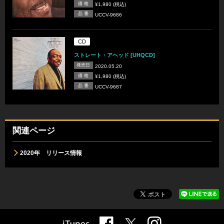
価 格
¥1,980 (税込)
品 番
UCCV-9686
CD
ストレート・アヘッド [UHQCD]
発売日
2020.05.20
価 格
¥1,980 (税込)
品 番
UCCV-9687
関連ページ
2020年 リリース情報