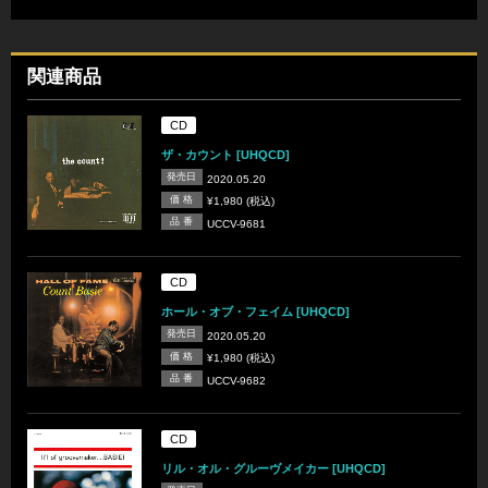
関連商品
CD
ザ・カウント [UHQCD]
発売日
2020.05.20
価 格
¥1,980 (税込)
品 番
UCCV-9681
CD
ホール・オブ・フェイム [UHQCD]
発売日
2020.05.20
価 格
¥1,980 (税込)
品 番
UCCV-9682
CD
リル・オル・グルーヴメイカー [UHQCD]