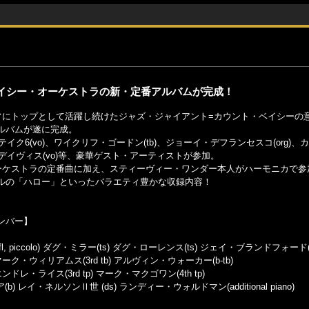
ベイシー・オーケストラの新・定番アルバムが完成！
常にトップとして活躍し続けたジャズ・ジャイアント=カウント・ベイシーの
ルバムが遂に完成。
テイク6(vo)、ワイクリフ・ゴードン(tb)、ジョーイ・デフランセスコ(org)
・デイヴィス(vo)等、豪華ゲスト・アーティストが参加。
ーケストラの定番曲に加え、スティーヴィー・ワンダー本人がハーモニカで参
ルの「ハロー」といったバラエティ豊かな収録内容！
ンバー】
l, piccolo) ダグ・ミラー(ts) ダグ・ローレンス(ts) ジェイ・ブランドフォード(
 マーク・ウィリアムス(3rd tb) アルヴィン・ウォーカー(b-tb)
ンドレ・ライス(3rd tp) マーク・マクゴワン(4th tp)
レイ・ネルソンⅡ世 (ds) ランディー・ウォルドマン(additional piano)