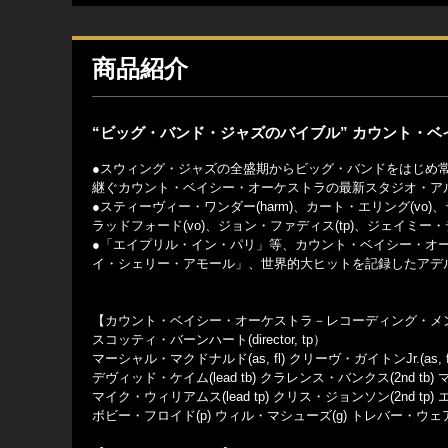
商品紹介
“ビッグ・バンド・ジャズのバイブル” カウント・
●スウィング・ジャズの全盛期からビッグ・バンドをはじめ
継ぐカウント・ベイシー・オーケストラの最新スタジオ・ア
●スティーヴィー・ワンダー(harm)、カート・エリング(vo)、
ラッドフォード(vo)、ジョン・ファディス(tp)、ジェイミー
●「エイプリル・イン・パリ」等、カウント・ベイシー・オ
イ・シェリー・アモール」、世界的大ヒットを記録したアデ
【カウント・ベイシー・オーケストラ－レコーディング・メ
スコッティ・バーンハート(director, tp）
マーシャル・マクドナルド(as, fl) クリーヴ・ガイトンJr.(as, f
デヴィッド・ケイム(lead tb) クラレンス・バンクス(2nd tb)
マイク・ウィリアムス(lead tp) クリス・ジョンソン(2nd tp) エ
ボビー・フロイド(p) ウィル・マシューズ(g) トレバー・ウェア(b) 