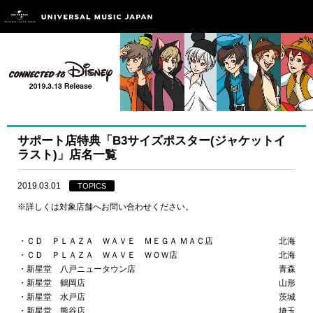
サポート店特典「B3サイズポスター(ジャケットイ
ラスト)」店名一覧
2019.03.01
TOPICS
※詳しくは対象店舗へお問い合わせください。
・ＣＤ ＰＬＡＺＡ ＷＡＶＥ ＭＥＧＡ ＭＡＣ店
北海道
・ＣＤ ＰＬＡＺＡ ＷＡＶＥ ＷＯＷ店
北海道
・新星堂 八戸ニュータウン店
青森県
・新星堂 鶴岡店
山形県
・新星堂 水戸店
茨城県
・新星堂 熊谷店
埼玉県