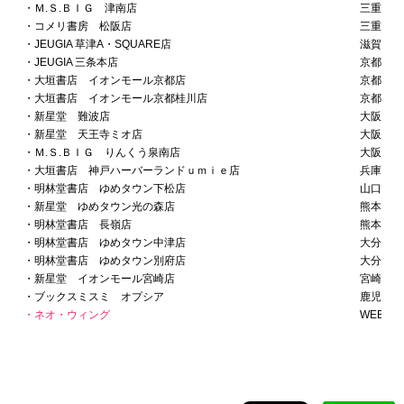
・Ｍ.Ｓ.ＢＩＧ 津南店
三重県
・コメリ書房 松阪店
三重県
・JEUGIA 草津A・SQUARE店
滋賀県
・JEUGIA 三条本店
京都府
・大垣書店 イオンモール京都店
京都府
・大垣書店 イオンモール京都桂川店
京都府
・新星堂 難波店
大阪府
・新星堂 天王寺ミオ店
大阪府
・Ｍ.Ｓ.ＢＩＧ りんくう泉南店
大阪府
・大垣書店 神戸ハーバーランドｕｍｉｅ店
兵庫県
・明林堂書店 ゆめタウン下松店
山口県
・新星堂 ゆめタウン光の森店
熊本県
・明林堂書店 長嶺店
熊本県
・明林堂書店 ゆめタウン中津店
大分県
・明林堂書店 ゆめタウン別府店
大分県
・新星堂 イオンモール宮崎店
宮崎県
・ブックスミスミ オプシア
鹿児島県
・ネオ・ウィング
WEB店