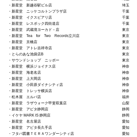
・新星堂 新越谷駅ビル店
埼玉県
・新星堂 ニッケコルトンプラザ店
千葉県
・新星堂 イクスピアリ店
千葉県
・新星堂 レスポック四街道店
千葉県
・新星堂 武蔵境ヨーカド－店
東京都
・新星堂 Tea for Two Records立川店
東京都
・新星堂 京橋店
東京都
・新星堂 アトレ吉祥寺店
東京都
・とらのあな池袋店B
東京都
・サウンドショップ ニッポー
東京都
・新星堂 横浜ジョイナス店
神奈川県
・新星堂 海老名店
神奈川県
・新星堂 上大岡店
神奈川県
・新星堂 小田原ダイナシティ店
神奈川県
・新星堂 トレッサ横浜店
神奈川県
・松木屋 エルパ店
福井県
・新星堂 ラザウォーク甲斐双葉店
山梨県
・新星堂 アピタ静岡店
静岡県
・イケヤ MARK IS 静岡店
静岡県
・新星堂 名古屋店
愛知県
・新星堂 アピタ長久手店
愛知県
・フタバ図書ＴＥＲＡワンダーシティ店
愛知県