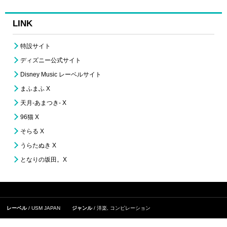
LINK
特設サイト
ディズニー公式サイト
Disney Music レーベルサイト
まふまふ X
天月-あまつき- X
96猫 X
そらる X
うらたぬき X
となりの坂田。X
レーベル
USM JAPAN
ジャンル
洋楽
,
コンピレーション