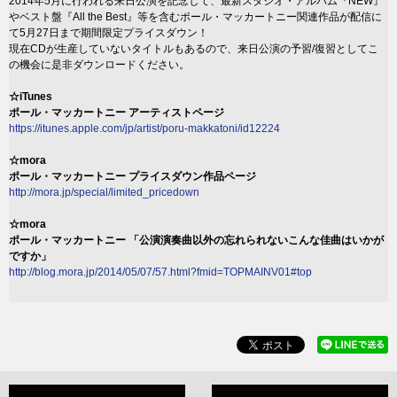
2014年5月に行われる来日公演を記念して、最新スタジオ・アルバム『NEW』
やベスト盤『All the Best』等を含むポール・マッカートニー関連作品が配信に
て5月27日まで期間限定プライスダウン！
現在CDが生産していないタイトルもあるので、来日公演の予習/復習としてこ
の機会に是非ダウンロードください。
☆iTunes
ポール・マッカートニー アーティストページ
https://itunes.apple.com/jp/artist/poru-makkatoni/id12224
☆mora
ポール・マッカートニー プライスダウン作品ページ
http://mora.jp/special/limited_pricedown
☆mora
ポール・マッカートニー 「公演演奏曲以外の忘れられないこんな佳曲はいかが
ですか」
http://blog.mora.jp/2014/05/07/57.html?fmid=TOPMAINV01#top