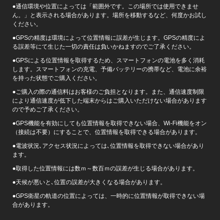
●通信環境や位置によっては「範囲外です。この場所では使用できませ
ん。」と表示される場合があります。場所を移動するなど、何度かお試し
ください。
●GPSの精度は環境によって位置情報に誤差が生じます。GPSの精度によ
る誤差等にて生じた一切の責任は負いかねますのでご了承ください。
●GPSによる位置情報を取得するため、スマートフォンの電池を多く消耗
します。スマートフォンの充電、予備バッテリーの携帯など、電池に余裕
を持った状態でご購入ください。
●ご購入の際の通信料はお客様のご負担となります。また、通信速度制限
により通信速度が低下した端末からはご購入いただけない場合があります
ので予めご了承ください。
●GPS機能を有効にしても位置情報を取得できない場合、Wi-Fi機能をオン
（接続は不要）にすることで、位置情報を取得できる場合があります。
●電波状況､アクセス状況によっては､位置情報を取得できない場合があり
ます。
●取得した位置情報には数ｍ～数百ｍの誤差が生じる場合があります。
●天候が悪いと､位置の誤差が大きくなる場合があります。
●GPS衛星の軌道の位置によっては、一時的に位置情報が取得できない場
合があります。