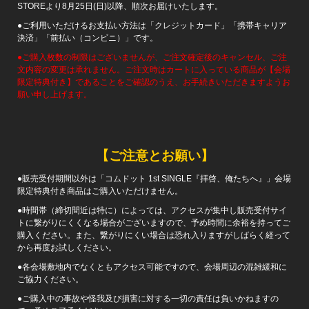
STOREより8月25日(日)以降、順次お届けいたします。
●ご利用いただけるお支払い方法は「クレジットカード」「携帯キャリア
決済」「前払い（コンビニ）」です。
●ご購入枚数の制限はございませんが、ご注文確定後のキャンセル、ご注
文内容の変更は承れません。ご注文時はカートに入っている商品が【会場
限定特典付き】であることをご確認のうえ、お手続きいただきますようお
願い申し上げます。
【ご注意とお願い】
●販売受付期間以外は「コムドット 1st SINGLE『拝啓、俺たちへ』」会場
限定特典付き商品はご購入いただけません。
●時間帯（締切間近は特に）によっては、アクセスが集中し販売受付サイ
トに繋がりにくくなる場合がございますので、予め時間に余裕を持ってご
購入ください。また、繋がりにくい場合は恐れ入りますがしばらく経って
から再度お試しください。
●各会場敷地内でなくともアクセス可能ですので、会場周辺の混雑緩和に
ご協力ください。
●ご購入中の事故や怪我及び損害に対する一切の責任は負いかねますの