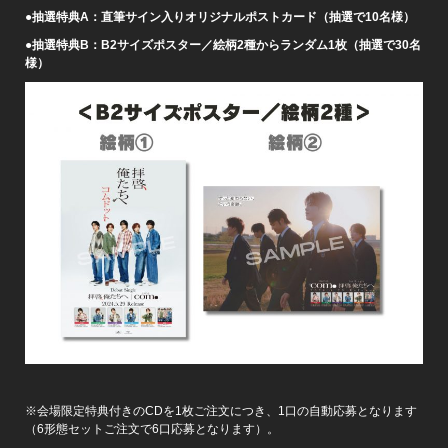
●抽選特典A：直筆サイン入りオリジナルポストカード（抽選で10名様）
●抽選特典B：B2サイズポスター／絵柄2種からランダム1枚（抽選で30名
様）
※会場限定特典付きのCDを1枚ご注文につき、1口の自動応募となります
（6形態セットご注文で6口応募となります）。