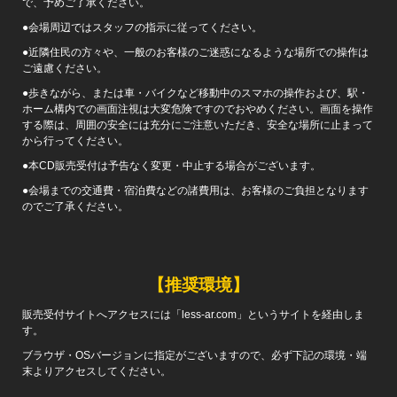
で、予めご了承ください。
●会場周辺ではスタッフの指示に従ってください。
●近隣住民の方々や、一般のお客様のご迷惑になるような場所での操作は
ご遠慮ください。
●歩きながら、または車・バイクなど移動中のスマホの操作および、駅・
ホーム構内での画面注視は大変危険ですのでおやめください。画面を操作
する際は、周囲の安全には充分にご注意いただき、安全な場所に止まって
から行ってください。
●本CD販売受付は予告なく変更・中止する場合がございます。
●会場までの交通費・宿泊費などの諸費用は、お客様のご負担となります
のでご了承ください。
【推奨環境】
販売受付サイトへアクセスには「less-ar.com」というサイトを経由しま
す。
ブラウザ・OSバージョンに指定がございますので、必ず下記の環境・端
末よりアクセスしてください。