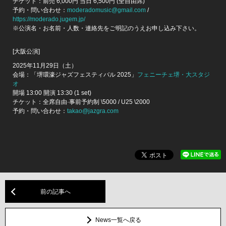
チケット：前売 6,000円 当日 6,500円 (全自由席)
予約・問い合わせ：
moderadomusic@gmail.com
/
https://moderado.jugem.jp/
※公演名・お名前・人数・連絡先をご明記のうえお申し込み下さい。
[大阪公演]
2025年11月29日（土）
会場：「堺環濠ジャズフェスティバル 2025」
フェニーチェ堺・大スタジ
オ
開場 13:00 開演 13:30 (1 set)
チケット：全席自由·事前予約制 \5000 / U25 \2000
予約・問い合わせ：
takao@jazgra.com
前の記事へ
News一覧へ戻る