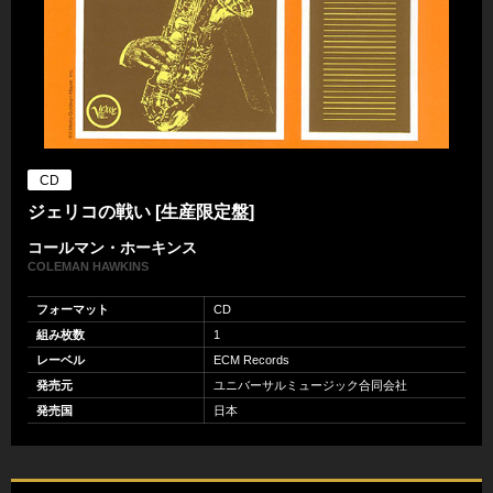
CD
ジェリコの戦い [生産限定盤]
コールマン・ホーキンス
COLEMAN HAWKINS
フォーマット
CD
組み枚数
1
レーベル
ECM Records
発売元
ユニバーサルミュージック合同会社
発売国
日本