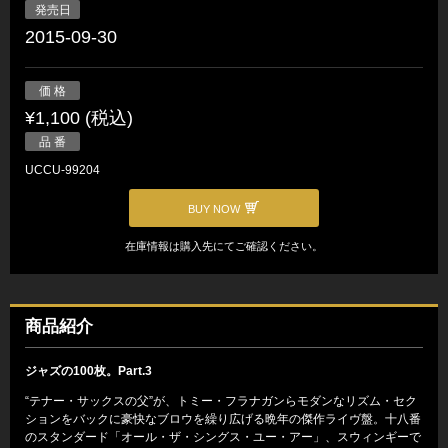
発売日
2015-09-30
価 格
¥1,100 (税込)
品 番
UCCU-99204
BUY NOW
在庫情報は購入先にてご確認ください。
商品紹介
ジャズの100枚。Part.3
“テナー・サックスの父”が、トミー・フラナガンらモダンなリズム・セク
ションをバックに豪快なブロウを繰り広げる晩年の傑作ライヴ盤。十八番
のスタンダード「オール・ザ・シングス・ユー・アー」、スウィンギーで