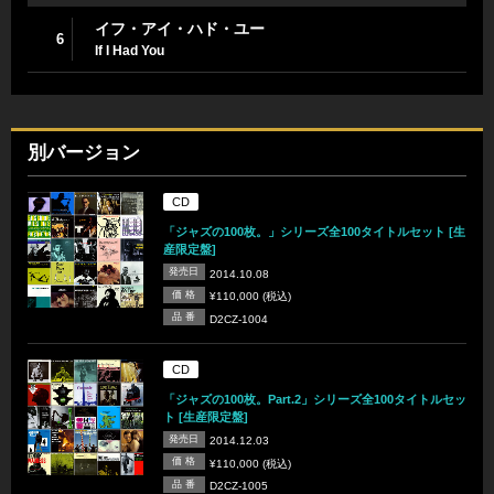
イフ・アイ・ハド・ユー
6
If I Had You
別バージョン
CD
「ジャズの100枚。」シリーズ全100タイトルセット [生
産限定盤]
発売日
2014.10.08
価 格
¥110,000 (税込)
品 番
D2CZ-1004
CD
「ジャズの100枚。Part.2」シリーズ全100タイトルセッ
ト [生産限定盤]
発売日
2014.12.03
価 格
¥110,000 (税込)
品 番
D2CZ-1005