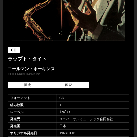
CD
ラップト・タイト
コールマン・ホーキンス
COLEMAN HAWKINS
限 定
解 説
フォーマット
CD
組み枚数
1
レーベル
ｲﾝﾊﾟﾙｽ
発売元
ユニバーサルミュージック合同会社
発売国
日本
オリジナル発売日
1963.01.01