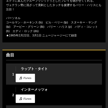
エティに富んだグループでシットリとしたプレイを聴かせてくれる。
ヴェテラン勢に混ざって溌剌としたタッチを披瀝するバリー・ハリスにも
注目！
パーソネル
コールマン・ホーキンス (ts) ビル・ベリー (tp) スヌーキー・ヤング
(tp) アービー・グリーン (tb) バリー・ハリス (p) バディ・コレット
(b) エディ・ロック (ds)
★1965年2月22日、3月1日 ニュージャージーにて録音
曲目
ラップト・タイト
1
インターメッツォ
2