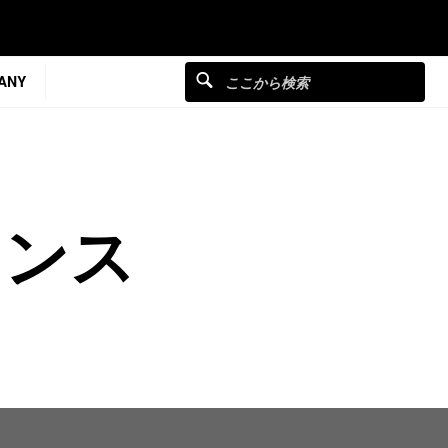
ANY
キンス