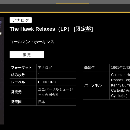
アナログ
The Hawk Relaxes（LP） [限定盤]
コールマン・ホーキンス
限 定
フォーマット
アナログ
録音年
1961年2月
組み枚数
1
Coleman Ha
Ronnell Bri
レーベル
CONCORD
パーソネル
Kenny Burre
ユニバーサルミュージ
Carter(b) A
発売元
ック合同会社
Cyrille(ds)
発売国
日本