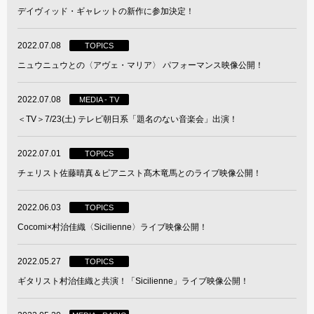
デイヴィッド・ギャレットの新作に参加決定！
2022.07.08
TOPICS
ニュウニュウとの〈アヴェ・マリア〉 パフォーマンス映像公開！
2022.07.08
MEDIA - TV
＜TV＞7/23(土) テレビ朝日系「題名のない音楽会」出演！
2022.07.01
TOPICS
チェリスト佐藤晴真＆ピアニスト髙木竜馬とのライブ映像公開！
2022.06.03
TOPICS
Cocomi×村治佳織〈Sicilienne〉ライブ映像公開！
2022.05.27
TOPICS
ギタリスト村治佳織と共演！「Sicilienne」ライブ映像公開！