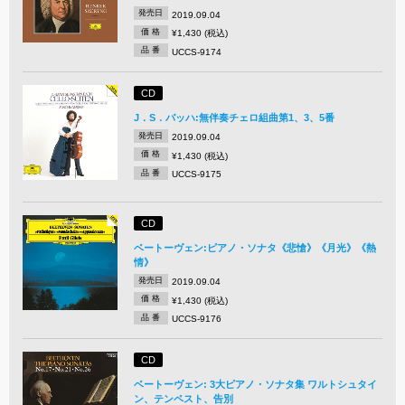
発売日
2019.09.04
価 格
¥1,430 (税込)
品 番
UCCS-9174
CD
J．S．バッハ:無伴奏チェロ組曲第1、3、5番
発売日
2019.09.04
価 格
¥1,430 (税込)
品 番
UCCS-9175
CD
ベートーヴェン:ピアノ・ソナタ《悲愴》《月光》《熱
情》
発売日
2019.09.04
価 格
¥1,430 (税込)
品 番
UCCS-9176
CD
ベートーヴェン: 3大ピアノ・ソナタ集 ワルトシュタイ
ン、テンペスト、告別