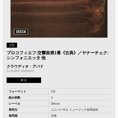
CD
プロコフィエフ:交響曲第1番《古典》／ヤナーチェク:
シンフォニエッタ 他
クラウディオ・アバド
CLAUDIO ABBADO
限 定
フォーマット
CD
組み枚数
1
レーベル
Decca
発売元
ユニバーサル ミュージック合同会社
発売国
日本