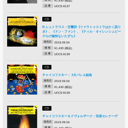
¥1,430 (税込)
品 番
UCCS-9137
CD
R.シュトラウス：交響詩《ツァラトゥストラはかく語り
き》、《ドン・ファン》、《ティル・オイレンシュピー
ゲルの愉快ないたずら》
発売日
2019.09.04
価 格
¥1,430 (税込)
品 番
UCCS-9138
CD
チャイコフスキー： 3大バレエ組曲
発売日
2019.09.04
価 格
¥1,430 (税込)
品 番
UCCS-9139
CD
チャイコフスキー＆ドヴォルザーク：弦楽セレナーデ
発売日
2019.09.04
価 格