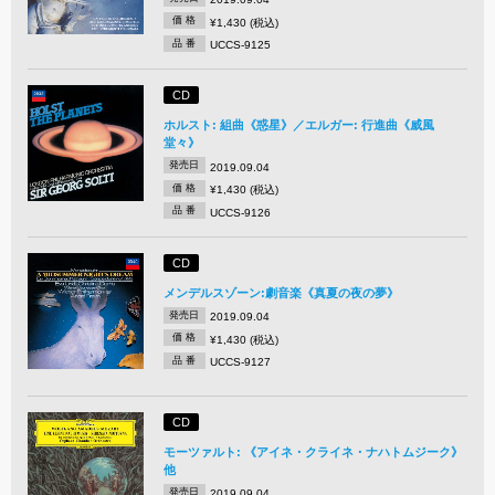
価 格
¥1,430 (税込)
品 番
UCCS-9125
CD
ホルスト: 組曲《惑星》／エルガー: 行進曲《威風
堂々》
発売日
2019.09.04
価 格
¥1,430 (税込)
品 番
UCCS-9126
CD
メンデルスゾーン:劇音楽《真夏の夜の夢》
発売日
2019.09.04
価 格
¥1,430 (税込)
品 番
UCCS-9127
CD
モーツァルト: 《アイネ・クライネ・ナハトムジーク》
他
発売日
2019.09.04