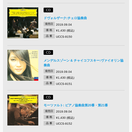
CD
ドヴォルザーク:チェロ協奏曲
発売日
2019.09.04
価 格
¥1,430 (税込)
品 番
UCCS-9150
CD
メンデルスゾーン & チャイコフスキー:ヴァイオリン協
奏曲
発売日
2019.09.04
価 格
¥1,430 (税込)
品 番
UCCS-9151
CD
モーツァルト: ピアノ協奏曲第20番・第21番
発売日
2019.09.04
価 格
¥1,430 (税込)
品 番
UCCS-9152