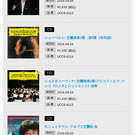
発売日
2019.09.04
価 格
¥1,430 (税込)
品 番
UCCS-9112
CD
シューベルト: 交響曲第3番・第8番《未完成》
発売日
2019.09.04
価 格
¥1,430 (税込)
品 番
UCCS-9114
CD
ショスタコーヴィチ: 交響曲第5番/プロコフィエフ: バ
レエ《ロメオとジュリエット》抜粋
発売日
2019.09.04
価 格
¥1,430 (税込)
品 番
UCCS-9115
CD
R.シュトラウス: アルプス交響曲 他
発売日
2019.09.04