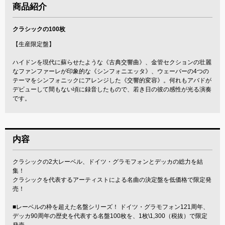
商品紹介
クラシックの100枚
【生産限定盤】
ハイドンを現代に蘇らせたような《古典交響曲》、金管セクションの壮麗
なファンファーレが印象的な《シンフォニエッタ》、ウェーバーの4つの
テーマをシンフォニックにアレンジした《交響的変容》。何れもアバドが
デビューして間もない頃に録音したもので、若き日の彼の感性が光る演奏
です。
内容
クラシックの2大レーベル、ドイツ・グラモフォンとデッカの総力を結
集！
クラシックを代表するアーティストによる名曲の決定盤を低価格で限定発
売！
■レーベルの枠を超えた名盤シリーズ！ ドイツ・グラモフォン121周年、
デッカ90周年の歴史を代表する名盤100枚を、1枚\1,300（税抜）で限定
発売。