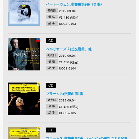
ベートーヴェン:交響曲第9番《合唱》
発売日
2019.09.04
価 格
¥1,430 (税込)
品 番
UCCS-9103
CD
ベルリオーズ:幻想交響曲、他
発売日
2019.09.04
価 格
¥1,430 (税込)
品 番
UCCS-9104
CD
ブラームス:交響曲第1番
発売日
2019.09.04
価 格
¥1,430 (税込)
品 番
UCCS-9105
CD
ブラームス:交響曲第2番、ハイドンの主題による変奏