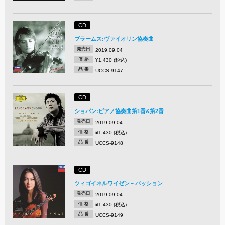
CD
ブラームス:ヴァイオリン協奏曲
発売日
2019.09.04
価 格
¥1,430 (税込)
品 番
UCCS-9147
CD
ショパン:ピアノ協奏曲第1番&第2番
発売日
2019.09.04
価 格
¥1,430 (税込)
品 番
UCCS-9148
CD
ツィゴイネルワイゼン～パッション
発売日
2019.09.04
価 格
¥1,430 (税込)
品 番
UCCS-9149