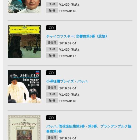
価 格
¥1,430 (税込)
品 番
UCCS-9116
CD
チャイコフスキー: 交響曲第6番《悲愴》
発売日
2019.09.04
価 格
¥1,430 (税込)
品 番
UCCS-9117
CD
小澤征爾プレイズ・バッハ
発売日
2019.09.04
価 格
¥1,430 (税込)
品 番
UCCS-9118
CD
バッハ: 管弦楽組曲第2番・第3番、ブランデンブルク協
奏曲第5番
発売日
2019.09.04