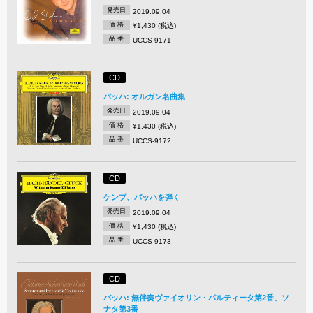
発売日
2019.09.04
価 格
¥1,430 (税込)
品 番
UCCS-9171
CD
バッハ: オルガン名曲集
発売日
2019.09.04
価 格
¥1,430 (税込)
品 番
UCCS-9172
CD
ケンプ、バッハを弾く
発売日
2019.09.04
価 格
¥1,430 (税込)
品 番
UCCS-9173
CD
バッハ: 無伴奏ヴァイオリン・パルティータ第2番、ソ
ナタ第3番