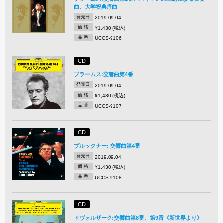
曲、大学祝典序曲
発売日
2019.09.04
価 格
¥1,430 (税込)
品 番
UCCS-9106
CD
ブラームス:交響曲第4番
発売日
2019.09.04
価 格
¥1,430 (税込)
品 番
UCCS-9107
CD
ブルックナー: 交響曲第4番
発売日
2019.09.04
価 格
¥1,430 (税込)
品 番
UCCS-9108
CD
ドヴォルザーク:交響曲第8番、第9番《新世界より》