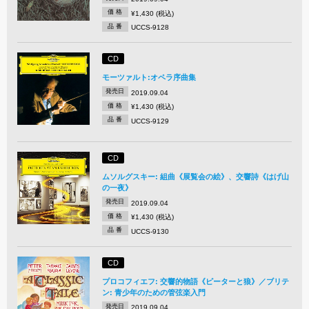
価 格
¥1,430 (税込)
品 番
UCCS-9128
CD
モーツァルト:オペラ序曲集
発売日
2019.09.04
価 格
¥1,430 (税込)
品 番
UCCS-9129
CD
ムソルグスキー: 組曲《展覧会の絵》、交響詩《はげ山
の一夜》
発売日
2019.09.04
価 格
¥1,430 (税込)
品 番
UCCS-9130
CD
プロコフィエフ: 交響的物語《ピーターと狼》／ブリテ
ン: 青少年のための管弦楽入門
発売日
2019.09.04