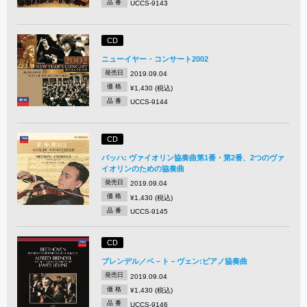
品 番
UCCS-9143
CD
ニューイヤー・コンサート2002
発売日
2019.09.04
価 格
¥1,430 (税込)
品 番
UCCS-9144
CD
バッハ: ヴァイオリン協奏曲第1番・第2番、2つのヴァ
イオリンのための協奏曲
発売日
2019.09.04
価 格
¥1,430 (税込)
品 番
UCCS-9145
CD
ブレンデル／ベ－ト－ヴェン:ピアノ協奏曲
発売日
2019.09.04
価 格
¥1,430 (税込)
品 番
UCCS-9146