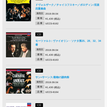
ドヴォルザーク／チャイコフスキー／ボロディン:弦楽
四重奏曲
発売日
2019.09.04
価 格
¥1,430 (税込)
品 番
UCCS-9162
CD
モーツァルト: ヴァイオリン・ソナタ第25、28、32、34
番
発売日
2019.09.04
価 格
¥1,430 (税込)
品 番
UCCS-9163
CD
サン=サーンス:動物の謝肉祭
発売日
2019.09.04
価 格
¥1,430 (税込)
品 番
UCCS-9164
CD