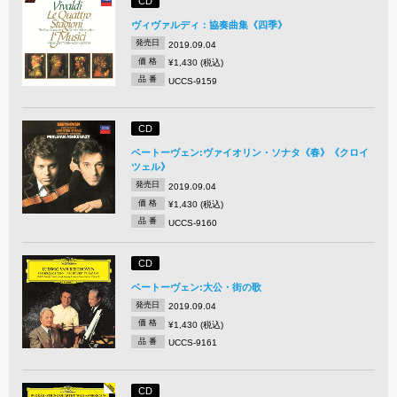
CD
ヴィヴァルディ：協奏曲集《四季》
発売日
2019.09.04
価 格
¥1,430 (税込)
品 番
UCCS-9159
CD
ベートーヴェン:ヴァイオリン・ソナタ《春》《クロイ
ツェル》
発売日
2019.09.04
価 格
¥1,430 (税込)
品 番
UCCS-9160
CD
ベートーヴェン:大公・街の歌
発売日
2019.09.04
価 格
¥1,430 (税込)
品 番
UCCS-9161
CD