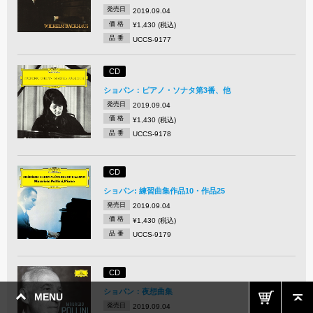
発売日
2019.09.04
価 格
¥1,430 (税込)
品 番
UCCS-9177
CD
ショパン：ピアノ・ソナタ第3番、他
発売日
2019.09.04
価 格
¥1,430 (税込)
品 番
UCCS-9178
CD
ショパン: 練習曲集作品10・作品25
発売日
2019.09.04
価 格
¥1,430 (税込)
品 番
UCCS-9179
CD
ショパン：夜想曲集
MENU
発売日
2019.09.04