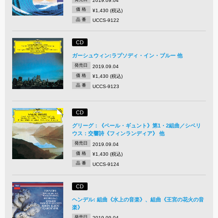
2019.09.04
価 格
¥1,430 (税込)
品 番
UCCS-9122
CD
ガーシュウィン:ラプソディ・イン・ブルー 他
発売日
2019.09.04
価 格
¥1,430 (税込)
品 番
UCCS-9123
CD
グリーグ：《ペール・ギュント》第1・2組曲／シベリ
ウス：交響詩《フィンランディア》 他
発売日
2019.09.04
価 格
¥1,430 (税込)
品 番
UCCS-9124
CD
ヘンデル: 組曲《水上の音楽》、組曲《王宮の花火の音
楽》
発売日
2019.09.04