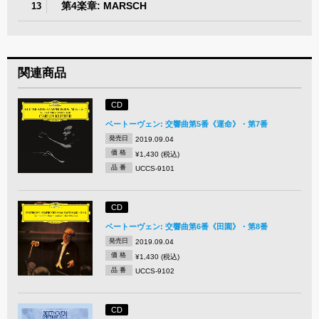
第4楽章: MARSCH
13
関連商品
CD
ベートーヴェン: 交響曲第5番《運命》・第7番
発売日
2019.09.04
価 格
¥1,430 (税込)
品 番
UCCS-9101
CD
ベートーヴェン: 交響曲第6番《田園》・第8番
発売日
2019.09.04
価 格
¥1,430 (税込)
品 番
UCCS-9102
CD