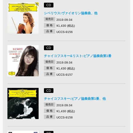
CD
シベリウス:ヴァイオリン協奏曲、他
発売日
2019.09.04
価 格
¥1,430 (税込)
品 番
UCCS-9156
CD
チャイコフスキー&リスト:ピアノ協奏曲第1番
発売日
2019.09.04
価 格
¥1,430 (税込)
品 番
UCCS-9157
CD
チャイコフスキー:ピアノ協奏曲第1番、他
発売日
2019.09.04
価 格
¥1,430 (税込)
品 番
UCCS-9158