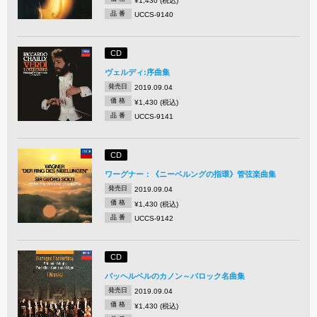
¥1,430 (税込)
品 番
UCCS-9140
CD
ヴェルディ:序曲集
発売日
2019.09.04
価 格
¥1,430 (税込)
品 番
UCCS-9141
CD
ワーグナー：《ニーベルングの指環》管弦楽曲集
発売日
2019.09.04
価 格
¥1,430 (税込)
品 番
UCCS-9142
CD
パッヘルベルのカノン～バロック名曲集
発売日
2019.09.04
価 格
¥1,430 (税込)