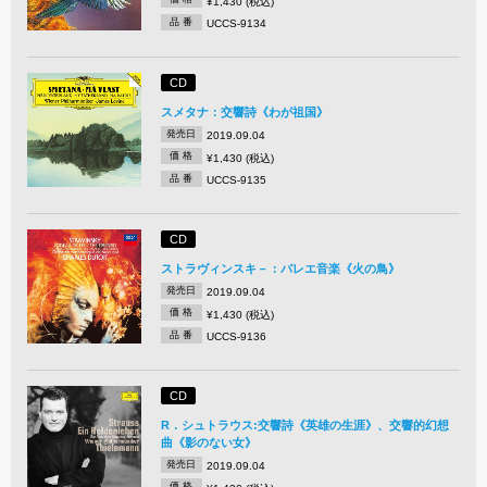
¥1,430 (税込)
品 番
UCCS-9134
CD
スメタナ：交響詩《わが祖国》
発売日
2019.09.04
価 格
¥1,430 (税込)
品 番
UCCS-9135
CD
ストラヴィンスキ－：バレエ音楽《火の鳥》
発売日
2019.09.04
価 格
¥1,430 (税込)
品 番
UCCS-9136
CD
R．シュトラウス:交響詩《英雄の生涯》、交響的幻想
曲《影のない女》
発売日
2019.09.04
価 格