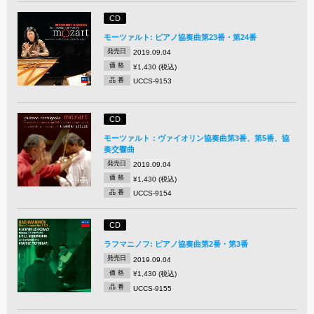
CD
モーツァルト: ピアノ協奏曲第23番・第24番
発売日
2019.09.04
価 格
¥1,430 (税込)
品 番
UCCS-9153
CD
モーツァルト：ヴァイオリン協奏曲第3番、第5番、協
奏交響曲
発売日
2019.09.04
価 格
¥1,430 (税込)
品 番
UCCS-9154
CD
ラフマニノフ: ピアノ協奏曲第2番・第3番
発売日
2019.09.04
価 格
¥1,430 (税込)
品 番
UCCS-9155