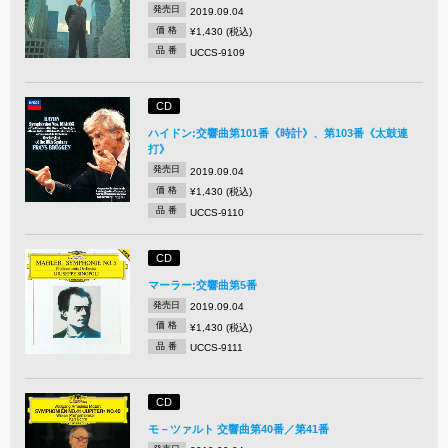
発売日
2019.09.04
価 格
¥1,430 (税込)
品 番
UCCS-9109
CD
ハイドン:交響曲第101番《時計》、第103番《太鼓連
打》
発売日
2019.09.04
価 格
¥1,430 (税込)
品 番
UCCS-9110
CD
マーラー:交響曲第5番
発売日
2019.09.04
価 格
¥1,430 (税込)
品 番
UCCS-9111
CD
モ－ツァルト 交響曲第40番／第41番