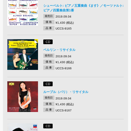
シューベルト: ピアノ五重奏曲《ます》／モーツァルト:
ピアノ四重奏曲第1番
発売日
2019.09.04
価 格
¥1,430 (税込)
品 番
UCCS-9165
CD
ベルリン・リサイタル
発売日
2019.09.04
価 格
¥1,430 (税込)
品 番
UCCS-9166
CD
ルーブル（パリ）・リサイタル
発売日
2019.09.04
価 格
¥1,430 (税込)
品 番
UCCS-9167
CD