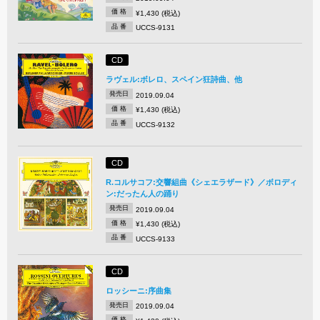
価 格
¥1,430 (税込)
品 番
UCCS-9131
CD
ラヴェル:ボレロ、スペイン狂詩曲、他
発売日
2019.09.04
価 格
¥1,430 (税込)
品 番
UCCS-9132
CD
R.コルサコフ:交響組曲《シェエラザード》／ボロディ
ン:だったん人の踊り
発売日
2019.09.04
価 格
¥1,430 (税込)
品 番
UCCS-9133
CD
ロッシーニ:序曲集
発売日
2019.09.04
価 格