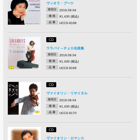
ヴィオラ・ブーケ
発売日
2019.09.04
価 格
¥1,430 (税込)
品 番
UCCS-9168
CD
ララバイ～チェロ名曲集
発売日
2019.09.04
価 格
¥1,430 (税込)
品 番
UCCS-9169
CD
ヴァイオリン・リサイタル
発売日
2019.09.04
価 格
¥1,430 (税込)
品 番
UCCS-9170
CD
ヴァイオリン・ロマンス