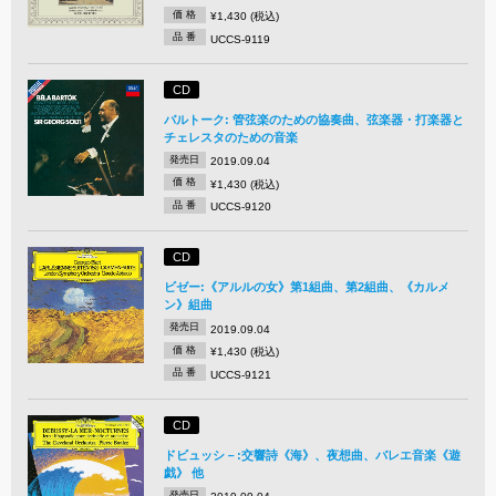
価 格
¥1,430 (税込)
品 番
UCCS-9119
CD
バルトーク: 管弦楽のための協奏曲、弦楽器・打楽器と
チェレスタのための音楽
発売日
2019.09.04
価 格
¥1,430 (税込)
品 番
UCCS-9120
CD
ビゼー:《アルルの女》第1組曲、第2組曲、《カルメ
ン》組曲
発売日
2019.09.04
価 格
¥1,430 (税込)
品 番
UCCS-9121
CD
ドビュッシ－:交響詩《海》、夜想曲、バレエ音楽《遊
戯》 他
発売日