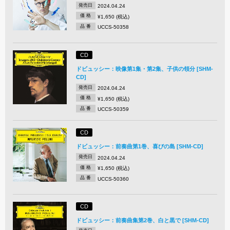
発売日
2024.04.24
価 格
¥1,650 (税込)
品 番
UCCS-50358
CD
ドビュッシー：映像第1集・第2集、子供の領分 [SHM-
CD]
発売日
2024.04.24
価 格
¥1,650 (税込)
品 番
UCCS-50359
CD
ドビュッシー：前奏曲第1巻、喜びの島 [SHM-CD]
発売日
2024.04.24
価 格
¥1,650 (税込)
品 番
UCCS-50360
CD
ドビュッシー：前奏曲集第2巻、白と黒で [SHM-CD]