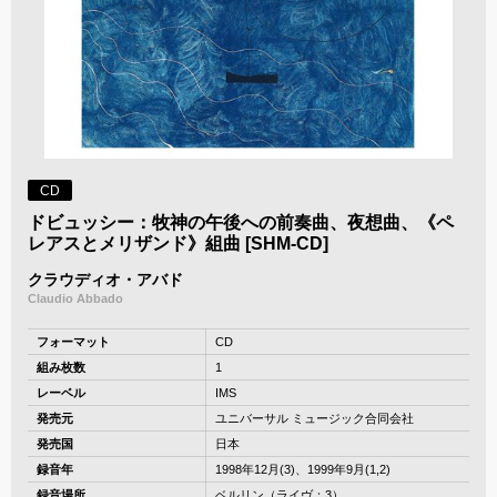
CD
ドビュッシー：牧神の午後への前奏曲、夜想曲、《ペ
レアスとメリザンド》組曲 [SHM-CD]
クラウディオ・アバド
Claudio Abbado
フォーマット
CD
組み枚数
1
レーベル
IMS
発売元
ユニバーサル ミュージック合同会社
発売国
日本
録音年
1998年12月(3)、1999年9月(1,2)
録音場所
ベルリン（ライヴ：3）