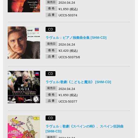
発売日
2024.04.24
価 格
¥1,650 (税込)
品 番
UCCS-50374
CD
ラヴェル：ピアノ独奏曲全集 [SHM-CD]
発売日
2024.04.24
価 格
¥2,420 (税込)
品 番
UCCS-50375/6
CD
ラヴェル:歌劇《こどもと魔法》 [SHM-CD]
発売日
2024.04.24
価 格
¥1,650 (税込)
品 番
UCCS-50377
CD
ラヴェル：歌劇《スペインの時》、スペイン狂詩曲
[SHM-CD]
発売日