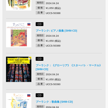
発売日
2024.04.24
価 格
¥1,650 (税込)
品 番
UCCS-50388
CD
プーランク: ピアノ曲集 [SHM-CD]
発売日
2024.04.24
価 格
¥1,650 (税込)
品 番
UCCS-50389
CD
プーランク：《グローリア》《スターバト・マーテル》
[SHM-CD]
発売日
2024.04.24
価 格
¥1,650 (税込)
品 番
UCCS-50390
CD
プーランク：歌曲集 [SHM-CD]
発売日
2024.04.24