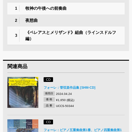
牧神の午後への前奏曲
1
夜想曲
2
《ペレアスとメリザンド》組曲（ラインスドルフ
3
編）
関連商品
CD
フォーレ：管弦楽作品集 [SHM-CD]
発売日
2024.04.24
価 格
¥1,650 (税込)
品 番
UCCS-50344
CD
フォーレ：ピアノ五重奏曲第1番、ピアノ四重奏曲第1