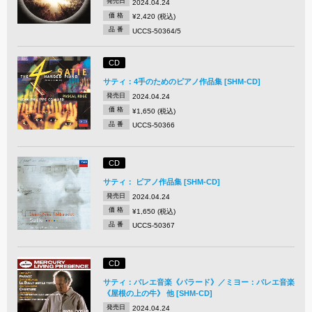
発売日
2024.04.24
価 格
¥2,420 (税込)
品 番
UCCS-50364/5
CD
サティ：4手のためのピアノ作品集 [SHM-CD]
発売日
2024.04.24
価 格
¥1,650 (税込)
品 番
UCCS-50366
CD
サティ： ピアノ作品集 [SHM-CD]
発売日
2024.04.24
価 格
¥1,650 (税込)
品 番
UCCS-50367
CD
サティ：バレエ音楽《パラード》／ミヨー：バレエ音楽
《屋根の上の牛》 他 [SHM-CD]
発売日
2024.04.24