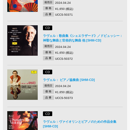
発売日
2024.04.24
価 格
¥1,650 (税込)
品 番
UCCS-50371
CD
ラヴェル：歌曲集《シェエラザード》／ドビュッシー：
神聖な舞曲と世俗的な舞曲 他 [SHM-CD]
発売日
2024.04.24
価 格
¥1,650 (税込)
品 番
UCCS-50372
CD
ラヴェル： ピアノ協奏曲 [SHM-CD]
発売日
2024.04.24
価 格
¥1,650 (税込)
品 番
UCCS-50373
CD
ラヴェル：ヴァイオリンとピアノのための作品全集
[SHM-CD]