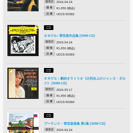
発売日
2024.04.24
価 格
¥1,650 (税込)
品 番
UCCS-50382
CD
オネゲル: 管弦楽作品集 [SHM-CD]
発売日
2024.04.24
価 格
¥1,650 (税込)
品 番
UCCS-50383
CD
オネゲル：劇的オラトリオ《火刑台上のジャンヌ・ダル
ク》 [SHM-CD]
発売日
2024.05.17
価 格
¥1,650 (税込)
品 番
UCCS-50384
CD
プーランク：管弦楽曲集 第1集 [SHM-CD]
発売日
2024.04.24