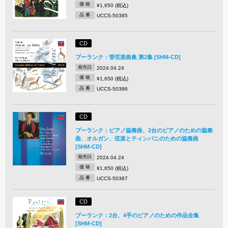
価 格
¥1,650 (税込)
品 番
UCCS-50385
CD
プーランク：管弦楽曲集 第2集 [SHM-CD]
発売日
2024.04.24
価 格
¥1,650 (税込)
品 番
UCCS-50386
CD
プーランク：ピアノ協奏曲、2台のピアノのための協奏
曲、オルガン、弦楽とティンパニのための協奏曲
[SHM-CD]
発売日
2024.04.24
価 格
¥1,650 (税込)
品 番
UCCS-50387
CD
プーランク：2台、4手のピアノのための作品全集
[SHM-CD]