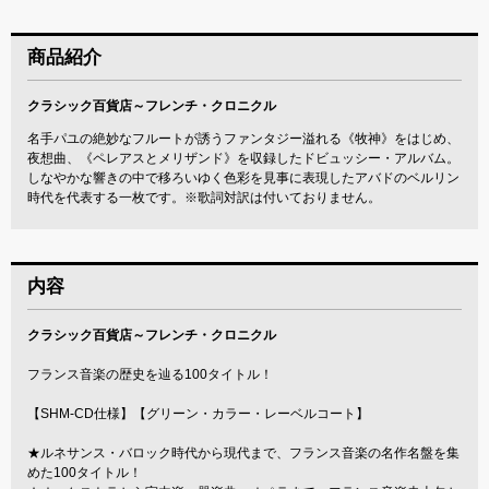
商品紹介
クラシック百貨店～フレンチ・クロニクル
名手パユの絶妙なフルートが誘うファンタジー溢れる《牧神》をはじめ、
夜想曲、《ペレアスとメリザンド》を収録したドビュッシー・アルバム。
しなやかな響きの中で移ろいゆく色彩を見事に表現したアバドのベルリン
時代を代表する一枚です。※歌詞対訳は付いておりません。
内容
クラシック百貨店～フレンチ・クロニクル
フランス音楽の歴史を辿る100タイトル！
【SHM-CD仕様】【グリーン・カラー・レーベルコート】
★ルネサンス・バロック時代から現代まで、フランス音楽の名作名盤を集
めた100タイトル！