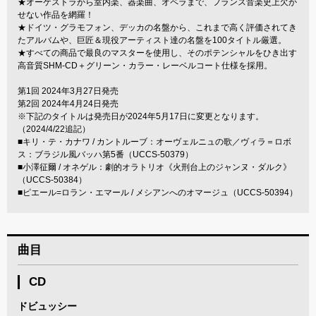
★オーケストラから室内楽、器楽曲、オペラまで、フランス音楽史上欠か
せない作品を網羅！
★ドイツ・グラモフォン、デッカの名盤から、これまで高く評価されてき
たアルバムや、巨匠＆現役アーティスト達の名盤を100タイトル厳選。
★すべての商品で最良のマスターを使用し、そのポテンシャルをひき出す
高音質SHM-CD＋グリーン・カラー・レーベルコート仕様を採用。
第1回 2024年3月27日発売
第2回 2024年4月24日発売
※下記のタイトルは発売日が2024年5月17日に変更となります。
（2024/4/22追記）
■キリ・テ・カナワ / カントルーブ：オーヴェルニュの歌／ヴィラ＝ロボ
ス：ブラジル風バッハ第5番（UCCS-50379）
■小澤征爾 / オネゲル：劇的オラトリオ《火刑台上のジャンヌ・ダルク》
（UCCS-50384）
■ピエール=ロラン・エマール / メシアンへのオマージュ（UCCS-50394）
曲目
CD
ドビュッシー