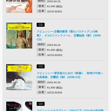
発売日
2024.04.24
価 格
¥1,650 (税込)
品 番
UCCS-50351
CD
ドビュッシー:交響的断章《聖セバスティアンの殉
教》、2つのファンファーレ、交響組曲《春》 [SHM-
CD]
発売日
2024.04.24
価 格
¥1,650 (税込)
品 番
UCCS-50353
CD
ドビュッシー:管弦楽のための《映像》、牧神の午後へ
の前奏曲、交響詩《海》 [SHM-CD]
発売日
2024.04.24
価 格
¥1,650 (税込)
品 番
UCCS-50354
CD
ドビュッシー＆ラヴェル：2台のピアノのための作品集