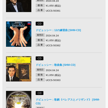
発売日
2024.04.24
価 格
¥1,650 (税込)
品 番
UCCS-50361
CD
ドビュッシー：12の練習曲 [SHM-CD]
発売日
2024.04.24
価 格
¥1,650 (税込)
品 番
UCCS-50362
CD
ドビュッシー：歌曲集 [SHM-CD]
発売日
2024.04.24
価 格
¥1,650 (税込)
品 番
UCCS-50363
CD
ドビュッシー：歌劇《ペレアスとメリザンド》 [SHM-
CD]