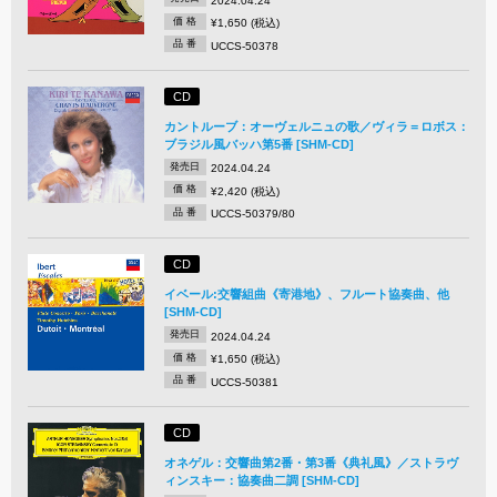
2024.04.24
価 格
¥1,650 (税込)
品 番
UCCS-50378
CD
カントルーブ：オーヴェルニュの歌／ヴィラ＝ロボス：
ブラジル風バッハ第5番 [SHM-CD]
発売日
2024.04.24
価 格
¥2,420 (税込)
品 番
UCCS-50379/80
CD
イベール:交響組曲《寄港地》、フルート協奏曲、他
[SHM-CD]
発売日
2024.04.24
価 格
¥1,650 (税込)
品 番
UCCS-50381
CD
オネゲル：交響曲第2番・第3番《典礼風》／ストラヴ
ィンスキー：協奏曲二調 [SHM-CD]