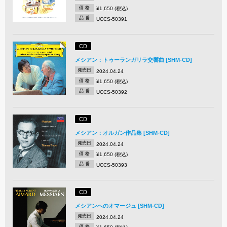
価 格
¥1,650 (税込)
品 番
UCCS-50391
CD
メシアン：トゥーランガリラ交響曲 [SHM-CD]
発売日
2024.04.24
価 格
¥1,650 (税込)
品 番
UCCS-50392
CD
メシアン：オルガン作品集 [SHM-CD]
発売日
2024.04.24
価 格
¥1,650 (税込)
品 番
UCCS-50393
CD
メシアンへのオマージュ [SHM-CD]
発売日
2024.04.24
価 格