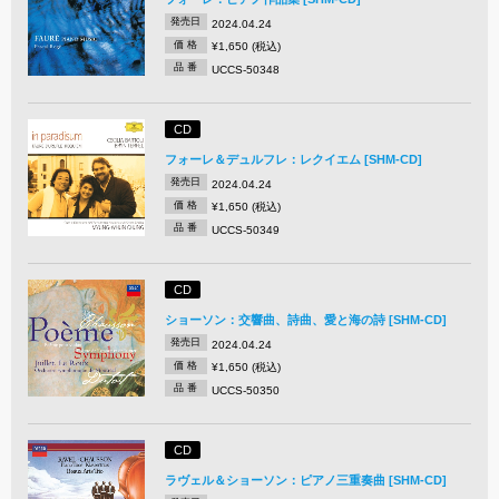
発売日
2024.04.24
価 格
¥1,650 (税込)
品 番
UCCS-50348
CD
フォーレ＆デュルフレ：レクイエム [SHM-CD]
発売日
2024.04.24
価 格
¥1,650 (税込)
品 番
UCCS-50349
CD
ショーソン：交響曲、詩曲、愛と海の詩 [SHM-CD]
発売日
2024.04.24
価 格
¥1,650 (税込)
品 番
UCCS-50350
CD
ラヴェル＆ショーソン：ピアノ三重奏曲 [SHM-CD]