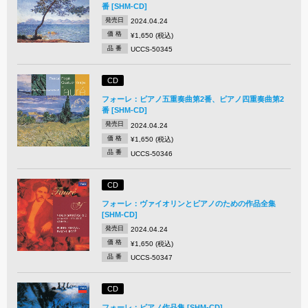
番 [SHM-CD]
発売日
2024.04.24
価 格
¥1,650 (税込)
品 番
UCCS-50345
CD
フォーレ：ピアノ五重奏曲第2番、ピアノ四重奏曲第2
番 [SHM-CD]
発売日
2024.04.24
価 格
¥1,650 (税込)
品 番
UCCS-50346
CD
フォーレ：ヴァイオリンとピアノのための作品全集
[SHM-CD]
発売日
2024.04.24
価 格
¥1,650 (税込)
品 番
UCCS-50347
CD
フォーレ：ピアノ作品集 [SHM-CD]