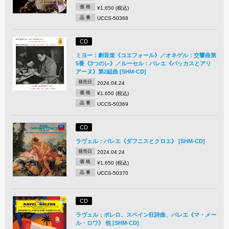
価 格
¥1,650 (税込)
品 番
UCCS-50368
CD
ミヨー：劇音楽《コエフォール》／オネゲル：交響曲第
5番《3つのレ》／ルーセル：バレエ《バッカスとアリ
アーヌ》第2組曲 [SHM-CD]
発売日
2024.04.24
価 格
¥1,650 (税込)
品 番
UCCS-50369
CD
ラヴェル：バレエ《ダフニスとクロエ》 [SHM-CD]
発売日
2024.04.24
価 格
¥1,650 (税込)
品 番
UCCS-50370
CD
ラヴェル：ボレロ、スペイン狂詩曲、バレエ《マ・メー
ル・ロワ》 他 [SHM-CD]