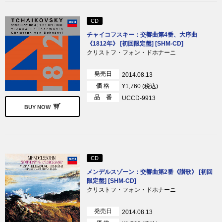
CD
チャイコフスキー：交響曲第4番、大序曲
《1812年》 [初回限定盤] [SHM-CD]
クリストフ・フォン・ドホナーニ
発売日
2014.08.13
価 格
¥1,760 (税込)
品 番
UCCD-9913
BUY NOW
CD
メンデルスゾーン：交響曲第2番《讃歌》 [初回
限定盤] [SHM-CD]
クリストフ・フォン・ドホナーニ
発売日
2014.08.13