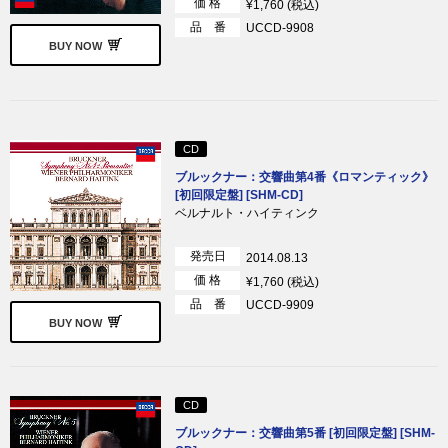
価 格
¥1,760 (税込)
品 番
UCCD-9908
BUY NOW
CD
ブルックナー：交響曲第4番《ロマンティック》
[初回限定盤] [SHM-CD]
ベルナルト・ハイティンク
発売日
2014.08.13
価 格
¥1,760 (税込)
品 番
UCCD-9909
BUY NOW
CD
ブルックナー：交響曲第5番 [初回限定盤] [SHM-