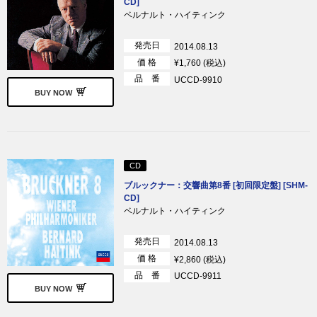
CD]
ベルナルト・ハイティンク
発売日
2014.08.13
価 格
¥1,760 (税込)
品 番
UCCD-9910
BUY NOW
CD
ブルックナー：交響曲第8番 [初回限定盤] [SHM-
CD]
ベルナルト・ハイティンク
発売日
2014.08.13
価 格
¥2,860 (税込)
品 番
UCCD-9911
BUY NOW