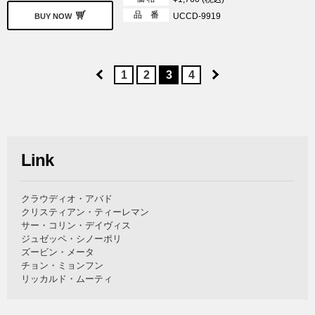
品 番
UCCD-9919
BUY NOW
1
2
3
4
Link
クラウディオ・アバド
クリスティアン・ティーレマン
サー・コリン・デイヴィス
ジュゼッペ・シノーポリ
ズービン・メータ
チョン・ミョンフン
リッカルド・ムーティ