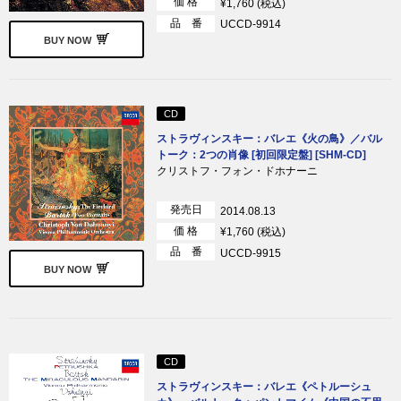
価 格
¥1,760 (税込)
品 番
UCCD-9914
BUY NOW
CD
ストラヴィンスキー：バレエ《火の鳥》／バル
トーク：2つの肖像 [初回限定盤] [SHM-CD]
クリストフ・フォン・ドホナーニ
発売日
2014.08.13
価 格
¥1,760 (税込)
品 番
UCCD-9915
BUY NOW
CD
ストラヴィンスキー：バレエ《ペトルーシュ