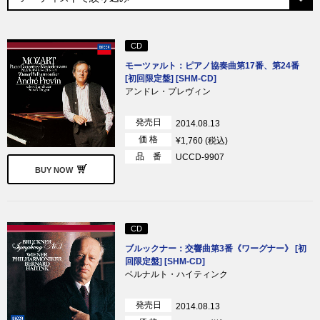
CD
モーツァルト：ピアノ協奏曲第17番、第24番
[初回限定盤] [SHM-CD]
アンドレ・プレヴィン
発売日
2014.08.13
価 格
¥1,760 (税込)
品 番
UCCD-9907
BUY NOW
CD
ブルックナー：交響曲第3番《ワーグナー》 [初
回限定盤] [SHM-CD]
ベルナルト・ハイティンク
発売日
2014.08.13