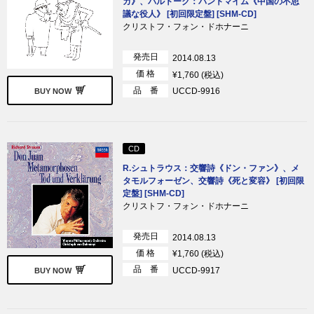
カ》、バルトーク：パントマイム《中国の不思
議な役人》 [初回限定盤] [SHM-CD]
クリストフ・フォン・ドホナーニ
発売日
2014.08.13
価 格
¥1,760 (税込)
品 番
UCCD-9916
BUY NOW
CD
R.シュトラウス：交響詩《ドン・ファン》、メ
タモルフォーゼン、交響詩《死と変容》 [初回限
定盤] [SHM-CD]
クリストフ・フォン・ドホナーニ
発売日
2014.08.13
価 格
¥1,760 (税込)
品 番
UCCD-9917
BUY NOW