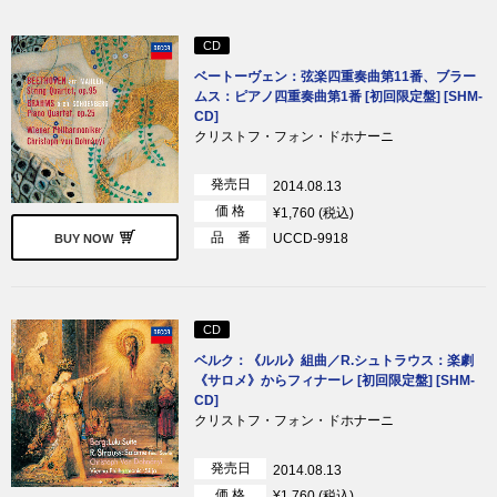
CD
ベートーヴェン：弦楽四重奏曲第11番、ブラー
ムス：ピアノ四重奏曲第1番 [初回限定盤] [SHM-
CD]
クリストフ・フォン・ドホナーニ
発売日
2014.08.13
価 格
¥1,760 (税込)
品 番
UCCD-9918
BUY NOW
CD
ベルク：《ルル》組曲／R.シュトラウス：楽劇
《サロメ》からフィナーレ [初回限定盤] [SHM-
CD]
クリストフ・フォン・ドホナーニ
発売日
2014.08.13
価 格
¥1,760 (税込)