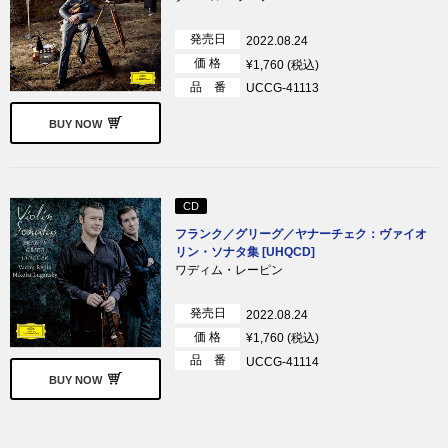
発売日
2022.08.24
価 格
¥1,760 (税込)
品 番
UCCG-41113
BUY NOW
CD
フランク／グリーグ／ヤナーチェク：ヴァイオ
リン・ソナタ集 [UHQCD]
ワディム・レーピン
発売日
2022.08.24
価 格
¥1,760 (税込)
品 番
UCCG-41114
BUY NOW