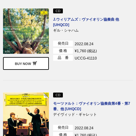
CD
J.ウィリアムズ：ヴァイオリン協奏曲 他
[UHQCD]
ギル・シャハム
発売日
2022.08.24
価 格
¥1,760 (税込)
品 番
UCCG-41110
BUY NOW
CD
モーツァルト：ヴァイオリン協奏曲第4番・第7
番、他 [UHQCD]
デイヴィッド・ギャレット
発売日
2022.08.24
価 格
¥1,760 (税込)