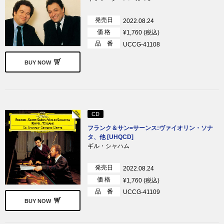
発売日
2022.08.24
価 格
¥1,760 (税込)
品 番
UCCG-41108
BUY NOW
CD
フランク＆サン=サーンス:ヴァイオリン・ソナ
タ、他 [UHQCD]
ギル・シャハム
発売日
2022.08.24
価 格
¥1,760 (税込)
品 番
UCCG-41109
BUY NOW