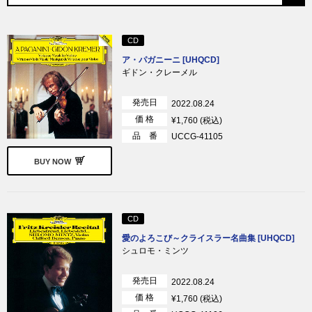
CD
ア・パガニーニ [UHQCD]
ギドン・クレーメル
発売日
2022.08.24
価 格
¥1,760 (税込)
品 番
UCCG-41105
BUY NOW
CD
愛のよろこび～クライスラー名曲集 [UHQCD]
シュロモ・ミンツ
発売日
2022.08.24
価 格
¥1,760 (税込)