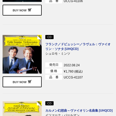
品 番
UCCG-41106
BUY NOW
CD
フランク／ドビュッシー／ラヴェル：ヴァイオ
リン・ソナタ [UHQCD]
シュロモ・ミンツ
発売日
2022.08.24
価 格
¥1,760 (税込)
品 番
UCCG-41107
BUY NOW
CD
カルメン幻想曲～ヴァイオリン名曲集 [UHQCD]
イツァーク・パールマン