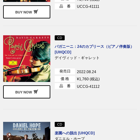
品 番
UCCG-41111
BUY NOW
CD
パガニーニ：24のカプリース（ピアノ伴奏版）
[UHQCD]
デイヴィッド・ギャレット
発売日
2022.08.24
価 格
¥1,760 (税込)
品 番
UCCG-41112
BUY NOW
CD
楽園への脱出 [UHQCD]
ダニエル・ホープ