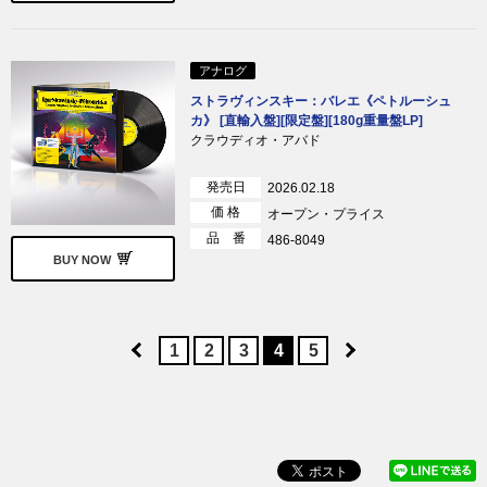
アナログ
ストラヴィンスキー：バレエ《ペトルーシュ
カ》 [直輸入盤][限定盤][180g重量盤LP]
クラウディオ・アバド
発売日
2026.02.18
価 格
オープン・プライス
品 番
486-8049
BUY NOW
1
2
3
4
5