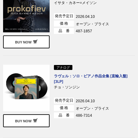
イサタ・カネー=メイソン
発売予定日
2026.04.10
価 格
オープン・プライス
品 番
487-1857
BUY NOW
アナログ
ラヴェル：ソロ・ピアノ作品全集 [直輸入盤]
[3LP]
チョ・ソンジン
発売予定日
2026.04.10
価 格
オープン・プライス
品 番
486-7314
BUY NOW