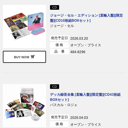
CD
ジョージ・セル・エディション [直輸入盤][限定
盤][CD10枚組BOXセット]
ジョージ・セル
発売予定日
2026.03.20
価 格
オープン・プライス
品 番
484-8296
BUY NOW
CD
デッカ録音全集 [直輸入盤][限定盤][CD43枚組
BOXセット]
パスカル・ロジェ
発売予定日
2026.04.03
価 格
オープン・プライス