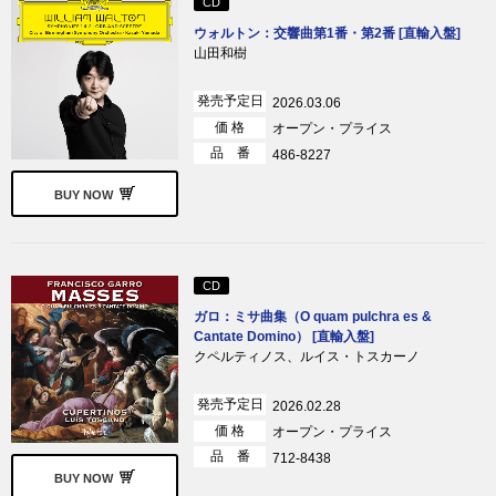
CD
ウォルトン：交響曲第1番・第2番 [直輸入盤]
山田和樹
発売予定日
2026.03.06
価 格
オープン・プライス
品 番
486-8227
BUY NOW
CD
ガロ：ミサ曲集（O quam pulchra es &
Cantate Domino） [直輸入盤]
クペルティノス、ルイス・トスカーノ
発売予定日
2026.02.28
価 格
オープン・プライス
品 番
712-8438
BUY NOW