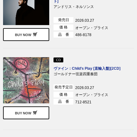
ト]
アンドリス・ネルソンス
発売日
2026.03.27
価 格
オープン・プライス
品 番
486-8178
BUY NOW
CD
ヴァイン：Child’s Play [直輸入盤][2CD]
ゴールドナー弦楽四重奏団
発売予定日
2026.03.27
価 格
オープン・プライス
品 番
712-8521
BUY NOW