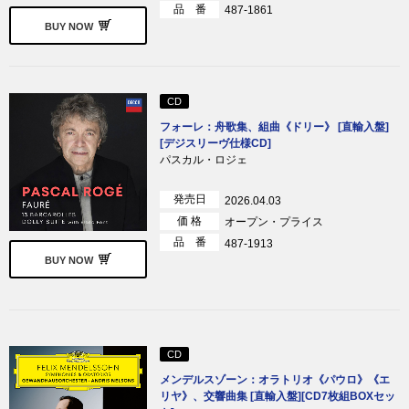
品 番
487-1861
BUY NOW
CD
フォーレ：舟歌集、組曲《ドリー》 [直輸入盤]
[デジスリーヴ仕様CD]
パスカル・ロジェ
発売日
2026.04.03
価 格
オープン・プライス
品 番
487-1913
BUY NOW
CD
メンデルスゾーン：オラトリオ《パウロ》《エ
リヤ》、交響曲集 [直輸入盤][CD7枚組BOXセッ