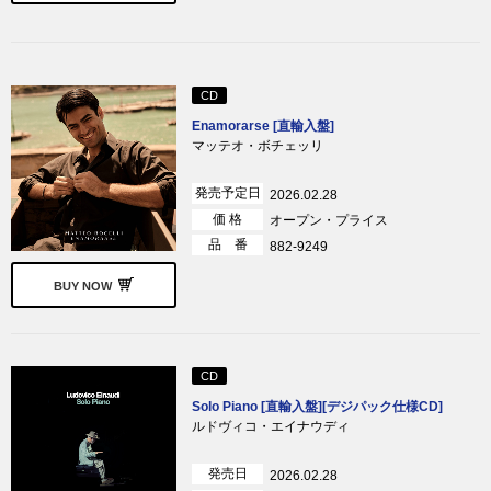
CD
Enamorarse [直輸入盤]
マッテオ・ボチェッリ
発売予定日
2026.02.28
価 格
オープン・プライス
品 番
882-9249
BUY NOW
CD
Solo Piano [直輸入盤][デジパック仕様CD]
ルドヴィコ・エイナウディ
発売日
2026.02.28