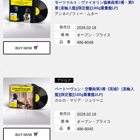
モーツァルト：ヴァイオリン協奏曲第3番・第5
番 [直輸入盤][限定盤][180g重量盤LP]
アンネ=ゾフィー・ムター
発売日
2026.02.18
価 格
オープン・プライス
品 番
486-8048
BUY NOW
アナログ
ベートーヴェン：交響曲第3番《英雄》 [直輸入
盤][限定盤][180g重量盤2LP]
カルロ・マリア・ジュリーニ
発売日
2026.02.18
価 格
オープン・プライス
品 番
486-8045
BUY NOW