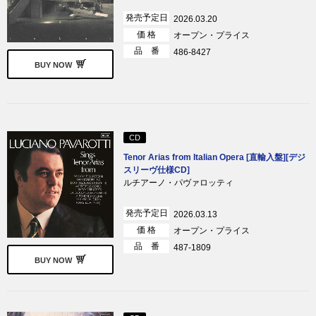
発売予定日
2026.03.20
価 格
オープン・プライス
品 番
486-8427
BUY NOW
CD
Tenor Arias from Italian Opera [直輸入盤][デジ
スリーヴ仕様CD]
ルチアーノ・パヴァロッティ
発売予定日
2026.03.13
価 格
オープン・プライス
品 番
487-1809
BUY NOW