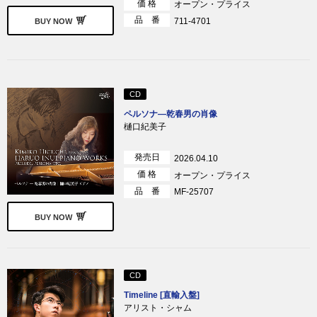
価 格
オープン・プライス
品 番
711-4701
BUY NOW
CD
ペルソナ―乾春男の肖像
樋口紀美子
発売日
2026.04.10
価 格
オープン・プライス
品 番
MF-25707
BUY NOW
CD
Timeline [直輸入盤]
アリスト・シャム