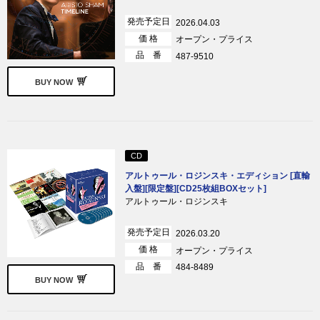
発売予定日
2026.04.03
価 格
オープン・プライス
品 番
487-9510
BUY NOW
CD
アルトゥール・ロジンスキ・エディション [直輸
入盤][限定盤][CD25枚組BOXセット]
アルトゥール・ロジンスキ
発売予定日
2026.03.20
価 格
オープン・プライス
品 番
484-8489
BUY NOW