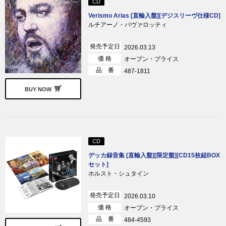
CD
Verismo Arias [直輸入盤][デジスリーヴ仕様CD]
ルチアーノ・パヴァロッティ
発売予定日
2026.03.13
価 格
オープン・プライス
品 番
487-1811
BUY NOW
CD
デッカ録音集 [直輸入盤][限定盤][CD15枚組BOX
セット]
ホルスト・シュタイン
発売予定日
2026.03.10
価 格
オープン・プライス
品 番
484-4593