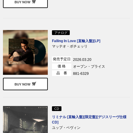
BUY NOW
アナログ
Falling In Love [直輸入盤][LP]
マッテオ・ボチェッリ
発売予定日
2026.03.20
価 格
オープン・プライス
品 番
881-6329
BUY NOW
CD
リミナル [直輸入盤][限定盤][デジスリーヴ仕様
CD]
ユップ・ベヴィン