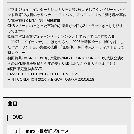
ダブルジョイ・インターナショナル発足後2枚目そしてクレイジーケンバ
ンド通算12枚目のオリジナル・アルバム。アジアン・リッチ漂う秘め事的
な電波溢れるBran’ Nu Album!!!
CKBマナーにのっとった官能的な楽曲が今回も21トラックぎっしり詰ま
ってます!!!
収録内容は西友KY2キャンペーンソングとしてもすでにご存知の!!!
「1107 （イイオンナ） 」 はもちろん、2005年韓国全土に神風を起こし
たパク・サンチョル先生の楽曲 「無条件」 を日本人アーティストとして
初カヴァー!!!
初回特典OMAKE!!! DVDには最新のMINT CONDITION 2010の大阪公演か
らのLIVE映像を収録と今年の夏もCKBはあなたを昇天させます！！！
■初回限定盤特典DVD
OMAKE!!! ： OFFICIAL BOOTLEG LIVE DVD
MINT CONDITION 2010 at BIGCAT OSAKA 2010.6.18
曲目
DVD
Intro→長者町ブルース
1