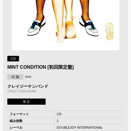
CD
MINT CONDITION [初回限定盤]
付 属
DVD
クレイジーケンバンド
CRAZY KEN BAND
限 定
フォーマット
CD
組み枚数
2
レーベル
DOUBLEJOY INTERNATIONAL