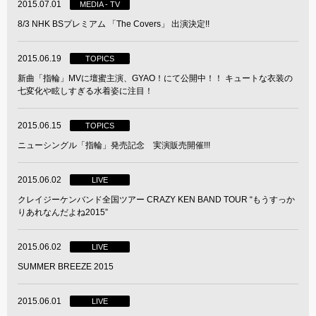
2015.07.01
MEDIA - TV
8/3 NHK BSプレミアム 「The Covers」 出演決定!!
2015.06.19
TOPICS
新曲「指輪」MVに壇蜜主演、GYAO！にて公開中！！ キュートな衣装の
七変化や眩しすぎる水着姿に注目！
2015.06.15
TOPICS
ニューシングル「指輪」発売記念 実演販売開催!!!
2015.06.02
LIVE
クレイジーケンバンド全国ツアー CRAZY KEN BAND TOUR “もうすっか
りあれなんだよね2015”
2015.06.02
LIVE
SUMMER BREEZE 2015
2015.06.01
LIVE