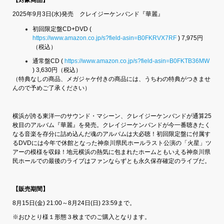
2025年9月3日(水)発売 クレイジーケンバンド『華麗』
初回限定盤CD+DVD (
https://www.amazon.co.jp/s?field-asin=B0FKRVX7RF
) 7,975円
（税込）
通常盤CD (
https://www.amazon.co.jp/s?field-asin=B0FKTB36MW
) 3,630円（税込）
（特典なしの商品、メガジャケ付きの商品には、うちわの特典がつきませ
んので予めご了承ください）
横浜が誇る東洋一のサウンド・マシーン、クレイジーケンバンドが通算25
枚目のアルバム『華麗』を発売。クレイジーケンバンドが今一番聴きたく
なる音楽を存分に詰め込んだ魂のアルバムは大必聴！初回限定盤に付属す
るDVDには今年で休館となった神奈川県民ホールラスト公演の「火星」ツ
アーの模様を収録！地元横浜の熱気に包まれたホームともいえる神奈川県
民ホールでの最後のライブはファンならずとも永久保存確定のライブだ。
【販売期間】
8月15日(金) 21:00～8月24日(日) 23:59まで。
※おひとり様１形態３枚までのご購入となります。