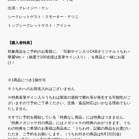
出演：クレイジー・ケン
シークレットゲスト：スモーキー・テツニ
トップシークレットゲスト：アイシャ
【購入者特典】
対象商品をご予約のお客様に、「印刷サイン入りCKBオリジナルうちわ＜
華麗Ver.＞（抽選で100名様は直筆サイン入り）」を商品と一緒にお届
け！
※1商品につき1個付与
※うちわへのお宛名入れはございません
※特典直筆サイン入りうちわは製造の過程で擦れ等が発生する可能性がご
ざいますので予めご了承ください。交換・返品対応はいかなる理由でもい
たしません。
※すでに予約を開始している「特典なし商品」には特典はつきません。
「特典メガジャケ付の商品」にはメガジャケの特典のみがつきます。うち
わの特典をご希望のお客様は商品名に「うちわ付」記載の商品をお選びい
ただき、ご予約をお願いします。（うちわ付きの商品は8月15日(金)