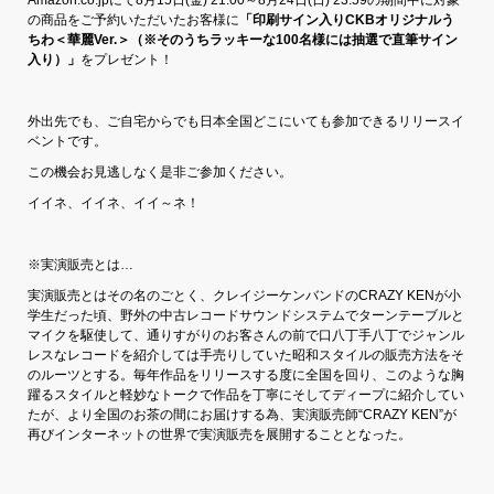
の商品をご予約いただいたお客様に
「印刷サイン入り
CKB
オリジナルう
ちわ＜華麗
Ver.
＞（※そのうちラッキーな
100
名様には抽選で直筆サイン
入り）」
をプレゼント！
外出先でも、ご自宅からでも日本全国どこにいても参加できるリリースイ
ベントです。
この機会お見逃しなく是非ご参加ください。
イイネ、イイネ、イイ～ネ！
※実演販売とは…
実演販売とはその名のごとく、クレイジーケンバンドのCRAZY KENが小
学生だった頃、野外の中古レコードサウンドシステムでターンテーブルと
マイクを駆使して、通りすがりのお客さんの前で口八丁手八丁でジャンル
レスなレコードを紹介しては手売りしていた昭和スタイルの販売方法をそ
のルーツとする。毎年作品をリリースする度に全国を回り、このような胸
躍るスタイルと軽妙なトークで作品を丁寧にそしてディープに紹介してい
たが、より全国のお茶の間にお届けする為、実演販売師“CRAZY KEN”が
再びインターネットの世界で実演販売を展開することとなった。