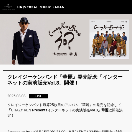
クレイジーケンバンド『華麗』発売記念「インター
ネットの実演販売Vol.8」開催！
2025.08.08
LIVE
クレイジーケンバンド通算25枚目のアルバム『華麗』の発売を記念して
「
CRAZY KEN
Presents
インターネットの実演販売Vol.8
」華麗に
開催決
定！
Amazon.co.jpにて8月15日(金) 21:00～8月24日(日) 23:59の期間中に対象