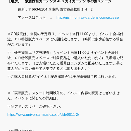
【場所】 阪急西宮ガーデンズ 4Fスカイガーデン 木の葉ステージ
住所：〒663-8204 兵庫県 西宮市高松町１４−２
アクセスはこちら →
http://nishinomiya-gardens.com/access/
※CD販売は、当初の予定通り、イベント当日11:00より、イベント会場付
近、ＣＤ特設販売スペースにて開始致します。（時間は多少前後する場合
がございます）
※「優先観覧エリア整理券」もイベント当日11:00よりイベント会場付
近、ＣＤ特設販売スペースで対象商品をご購入いただいた方に先着順で配
布いたします。（
ご入場いただく番号はランダムで配布いたします。早く
並んだから若い番号で入場できるとは限りません
。）
※ご購入者対象の“イイネ！記念撮影会”は実演販売修了後に行います。
※「実演販売」スタート時間以外の、イベント内容の変更はございませ
ん。イベントに関しての詳細は、
下記アドレスより、ご確認下さい。
https://www.universal-music.co.jp/ckb/0811-2/
＜お問い合わせ＞